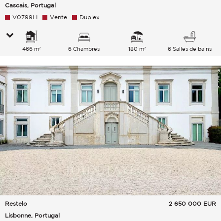
Cascais, Portugal
V0799LI
Vente
Duplex
466 m²
6 Chambres
180 m²
6 Salles de bains
Restelo
2 650 000
EUR
Lisbonne, Portugal