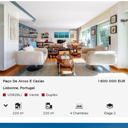
Paço De Arcos E Caxias
1 600 000
EUR
Lisbonne, Portugal
V0829LI
Vente
Duplex
220 m²
220 m²
4 Chambres
Étage 2