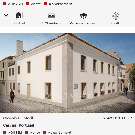
V0876LI
Vente
Appartement
254 m²
4 Chambres
Rez-de-chaussée
South
Cascais E Estoril
2 439 000
EUR
Cascais, Portugal
V0881LI
Vente
Appartement