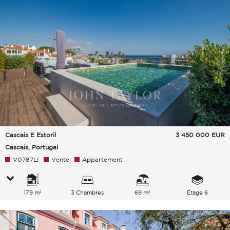
Cascais E Estoril
3 450 000
EUR
Cascais, Portugal
V0787LI
Vente
Appartement
179 m²
3 Chambres
69 m²
Étage 6