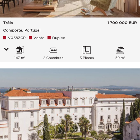
Tróia
1 700 000
EUR
Comporta, Portugal
V0583CP
Vente
Duplex
147 m²
2 Chambres
3 Pièces
59 m²