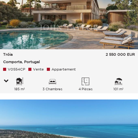
Tróia
2 550 000
EUR
Comporta, Portugal
V0554CP
Vente
Appartement
185 m²
3 Chambres
4 Pièces
101 m²