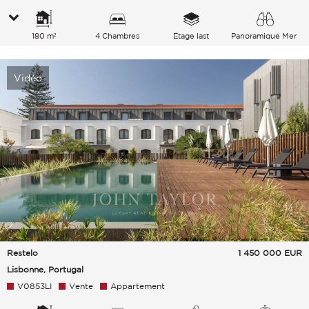
180 m²
4 Chambres
Étage last
Panoramique Mer
Vidéo
Restelo
1 450 000
EUR
Lisbonne, Portugal
V0853LI
Vente
Appartement