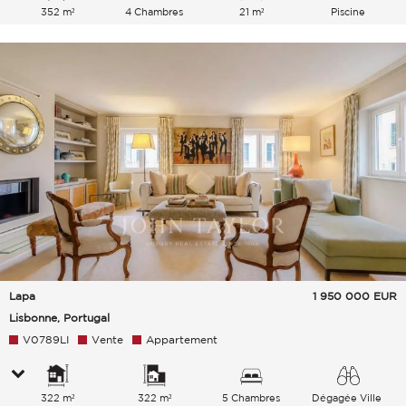
352 m²
4 Chambres
21 m²
Piscine
Lapa
1 950 000
EUR
Lisbonne, Portugal
V0789LI
Vente
Appartement
322 m²
322 m²
5 Chambres
Dégagée Ville