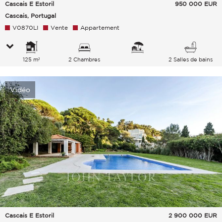
Cascais E Estoril
950 000
EUR
Cascais, Portugal
V0870LI
Vente
Appartement
125 m²
2 Chambres
2 Salles de bains
Vidéo
Cascais E Estoril
2 900 000
EUR