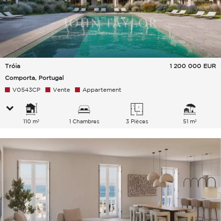
Tróia
1 200 000
EUR
Comporta, Portugal
V0543CP
Vente
Appartement
110 m²
1 Chambres
3 Pièces
51 m²