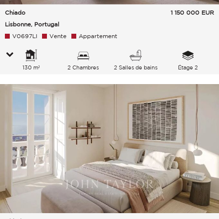
Chiado
1 150 000
EUR
Lisbonne, Portugal
V0697LI
Vente
Appartement
130 m²
2 Chambres
2 Salles de bains
Étage 2