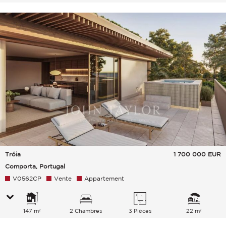
Tróia
1 700 000
EUR
Comporta, Portugal
V0562CP
Vente
Appartement
147 m²
2 Chambres
3 Pièces
22 m²