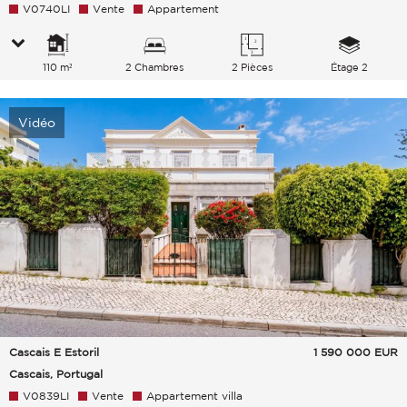
V0740LI
Vente
Appartement
110 m²
2 Chambres
2 Pièces
Étage 2
Vidéo
Cascais E Estoril
1 590 000
EUR
Cascais, Portugal
V0839LI
Vente
Appartement villa