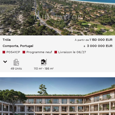
Tróia
1 150 000
EUR
À partir de
Comporta, Portugal
3 000 000 EUR
à
P0541CP
Programme neuf
Livraison le 06/27
49 Units
110 m² - 186 m²