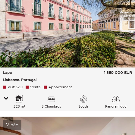
Lapa
1 850 000
EUR
Lisbonne, Portugal
V0832LI
Vente
Appartement
223 m²
3 Chambres
South
Panoramique
Vidéo