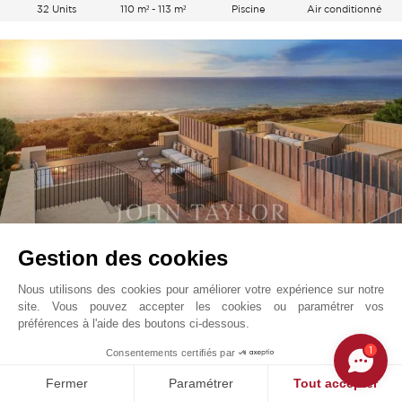
32 Units
110 m² - 113 m²
Piscine
Air conditionné
Gestion des cookies
Nous utilisons des cookies pour améliorer votre expérience sur notre
Porto Covo
705 000
EUR
site. Vous pouvez accepter les cookies ou paramétrer vos
Comporta, Portugal
préférences à l'aide des boutons ci-dessous.
V0431CP
Vente
Appartement
1
Consentements certifiés par
Fermer
Paramétrer
Tout accepter
113 m²
2 Chambres
4 Pièces
69 m²