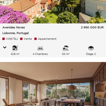
Avenidas Novas
2 950 000
EUR
Lisbonne, Portugal
V0873LI
Vente
Appartement
428 m²
4 Chambres
50 m²
Étage 2