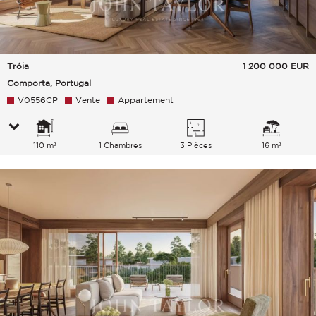
Tróia
1 200 000
EUR
Comporta, Portugal
V0556CP
Vente
Appartement
110 m²
1 Chambres
3 Pièces
16 m²