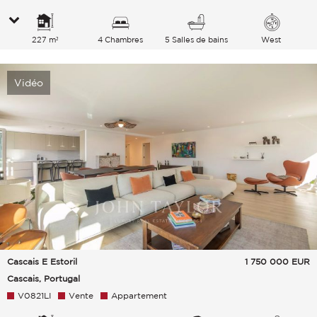
227 m²
4 Chambres
5 Salles de bains
West
Vidéo
Cascais E Estoril
1 750 000
EUR
Cascais, Portugal
V0821LI
Vente
Appartement