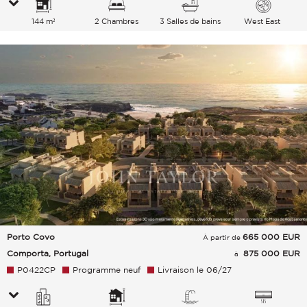
144 m²
2 Chambres
3 Salles de bains
West East
Porto Covo
665 000
EUR
À partir de
Comporta, Portugal
875 000 EUR
à
P0422CP
Programme neuf
Livraison le 06/27