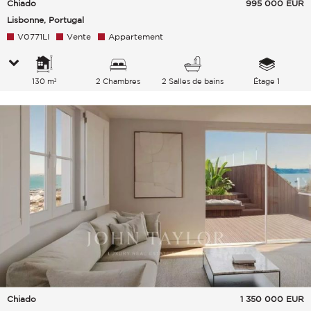
Chiado
995 000
EUR
Lisbonne, Portugal
V0771LI
Vente
Appartement
130 m²
2 Chambres
2 Salles de bains
Étage 1
Chiado
1 350 000
EUR