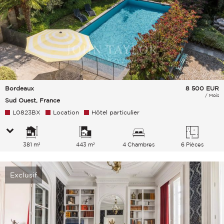
Bordeaux
8 500
EUR
/ Mois
Sud Ouest, France
L0823BX
Location
Hôtel particulier
381 m²
443 m²
4 Chambres
6 Pièces
Exclusif