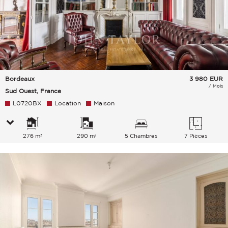
Bordeaux
3 980
EUR
/ Mois
Sud Ouest, France
L0720BX
Location
Maison
276 m²
290 m²
5 Chambres
7 Pièces