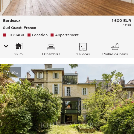
Bordeaux
1 600
EUR
/ Mois
Sud Ouest, France
L0794BX
Location
Appartement
92 m²
1 Chambres
2 Pièces
1 Salles de bains
Vidéo