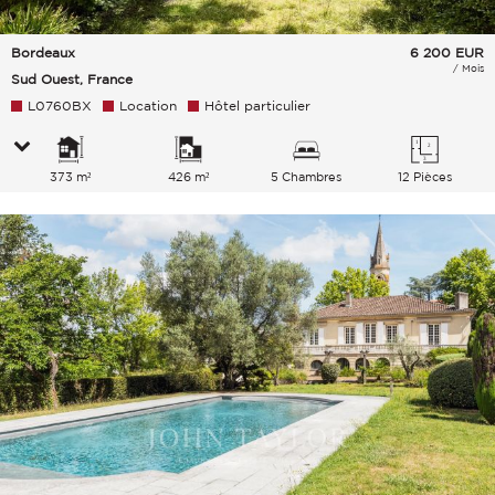
Bordeaux
6 200
EUR
/ Mois
Sud Ouest, France
L0760BX
Location
Hôtel particulier
373 m²
426 m²
5 Chambres
12 Pièces