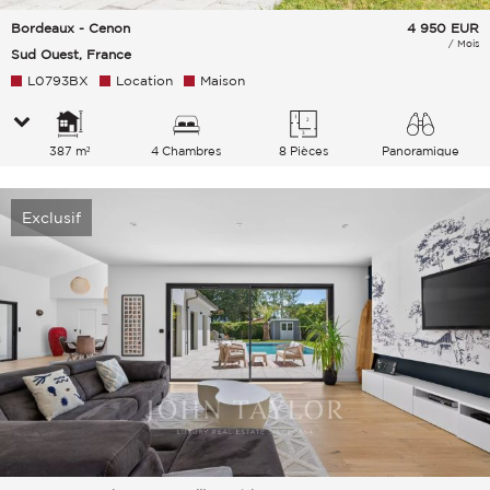
Bordeaux - Cenon
4 950
EUR
/ Mois
Sud Ouest, France
L0793BX
Location
Maison
387 m²
4 Chambres
8 Pièces
Panoramique
Ciel Campagne
Exclusif