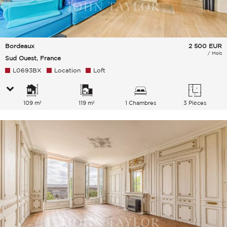
Bordeaux
2 500
EUR
/ Mois
Sud Ouest, France
L0693BX
Location
Loft
109 m²
119 m²
1 Chambres
3 Pièces