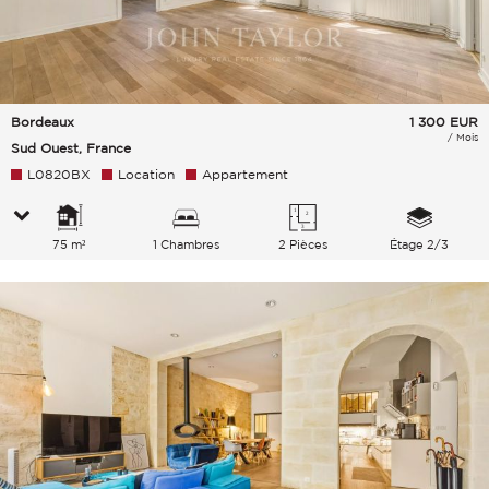
Bordeaux
1 300
EUR
/ Mois
Sud Ouest, France
L0820BX
Location
Appartement
75 m²
1 Chambres
2 Pièces
Étage 2/3