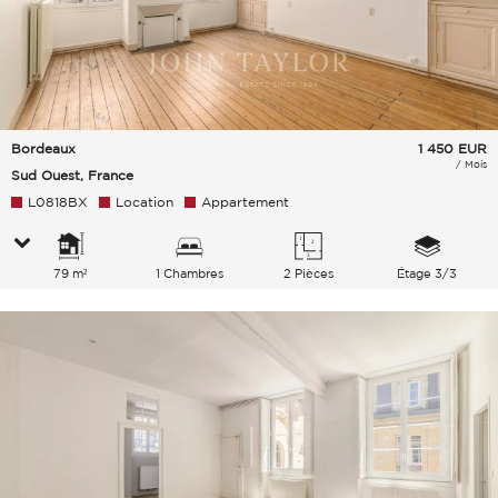
Bordeaux
1 450
EUR
/ Mois
Sud Ouest, France
L0818BX
Location
Appartement
79 m²
1 Chambres
2 Pièces
Étage 3/3