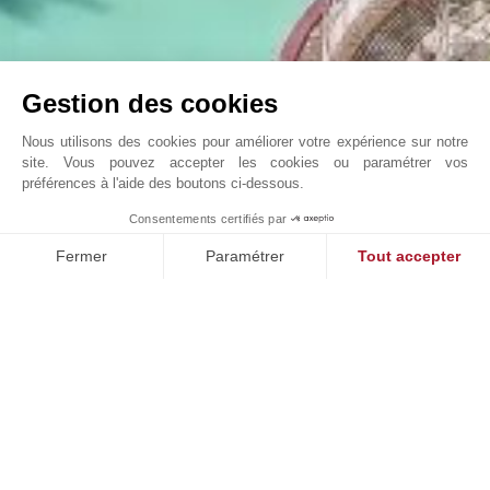
Gestion des cookies
Nous utilisons des cookies pour améliorer votre expérience sur notre
site. Vous pouvez accepter les cookies ou paramétrer vos
préférences à l'aide des boutons ci-dessous.
Seaside Plaza - 677 m²
Consentements certifiés par
John Taylor Monaco - V1554MC
Fermer
Paramétrer
Tout accepter
Plateforme de Gestion du Consentement : Personnalisez vos O
Axeptio consent
Notre plateforme vous permet d'adapter et de gérer vos paramètr
NOS SUCCÈS
VENDU
en