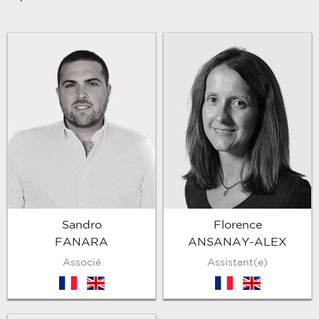
Sandro
Florence
FANARA
ANSANAY-ALEX
Associé
Assistant(e)
fr
en
fr
en