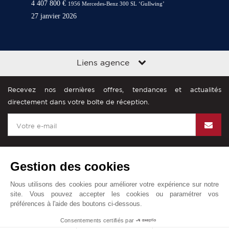
4 407 800 €
1956 Mercedes-Benz 300 SL ‘Gullwing’
27 janvier 2026
Liens agence
Recevez nos dernières offres, tendances et actualités
directement dans votre boîte de réception.
Gestion des cookies
John Taylor dans le monde
Nous utilisons des cookies pour améliorer votre expérience sur notre
site. Vous pouvez accepter les cookies ou paramétrer vos
Mentions légales
Plan du site
Contact
préférences à l'aide des boutons ci-dessous.
© John Taylor 2025. Tous droits réservés.
Consentements certifiés par