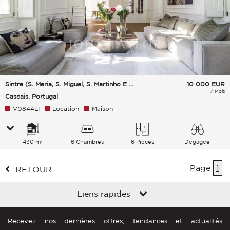
Sintra (S. Maria, S. Miguel, S. Martinho E S. Pedro De Penaferrim)
10 000
EUR
/ Mois
Cascais, Portugal
V0844LI
Location
Maison
430 m²
6 Chambres
6 Pièces
Dégagée
Campagne Monument Verdure Mer
Page
1
RETOUR
Liens rapides
Recevez nos dernières offres, tendances et actualités