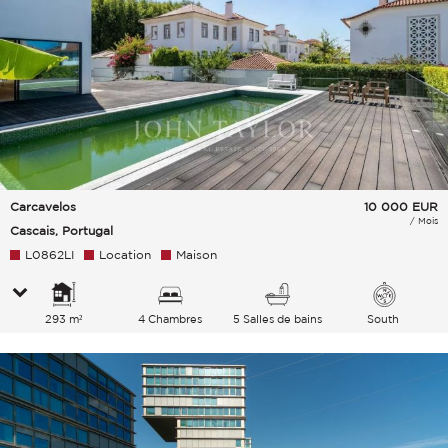
Carcavelos
10 000
EUR
/ Mois
Cascais, Portugal
L0862LI
Location
Maison
293 m²
4 Chambres
5 Salles de bains
South