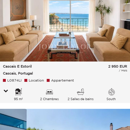
Cascais E Estoril
2 950
EUR
/ Mois
Cascais, Portugal
L0874LI
Location
Appartement
95 m²
2 Chambres
2 Salles de bains
South