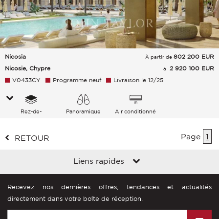
Nicosia
802 200
EUR
À partir de
Nicosie, Chypre
2 920 100 EUR
à
V0433CY
Programme neuf
Livraison le 12/25
Rez-de-
Panoramique
Air conditionné
chaussée/17
Jardin Ville
Page
1
RETOUR
Liens rapides
Recevez nos dernières offres, tendances et actualités
directement dans votre boîte de réception.