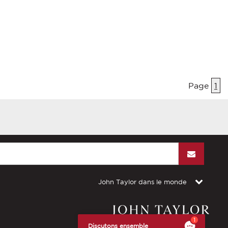
Page
1
John Taylor dans le monde
s réglementations. Personnalisez vos préférences pour contrôler
1
Discutons ensemble