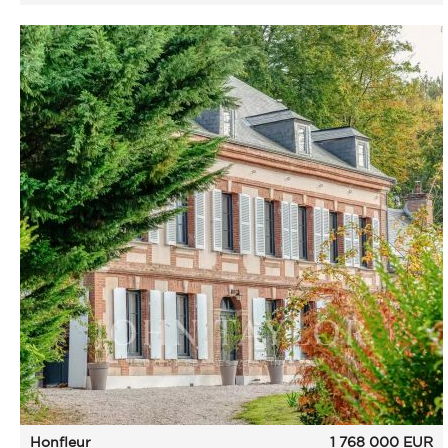
Honfleur
1 768 000
EUR