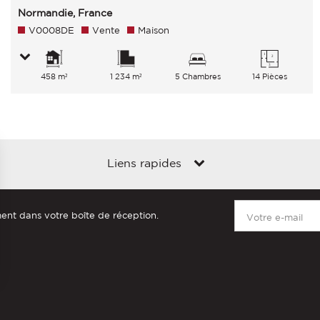
Normandie, France
V0008DE
Vente
Maison
458 m²
1 234 m²
5 Chambres
14 Pièces
Liens rapides
ment dans votre boîte de réception.
s Options
ètres de confidentialité, en garantissant la conformité avec le