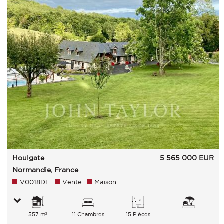
Houlgate
5 565 000
EUR
Normandie, France
V0018DE
Vente
Maison
557 m²
11 Chambres
15 Pièces