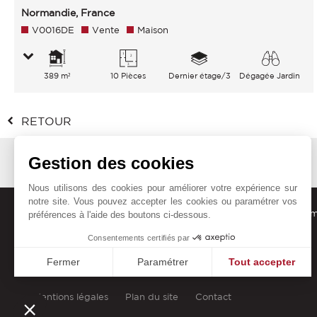
Normandie, France
V0016DE
Vente
Maison
389 m²
10 Pièces
Dernier étage/3
Dégagée Jardin
RETOUR
Gestion des cookies
Nous utilisons des cookies pour améliorer votre expérience sur
notre site. Vous pouvez accepter les cookies ou paramétrer vos
Recevez nos dernières offres, tendances et actualités directe
préférences à l'aide des boutons ci-dessous.
Consentements certifiés par
Fermer
Paramétrer
Tout accepter
Plateforme de Gestion du Consentement : Personnalisez vo
Axeptio consent
Mentions légales
Plan du site
Contact
Notre plateforme vous permet d'adapter et de gérer vos param