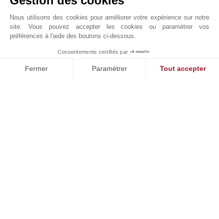
Gestion des cookies
Nous utilisons des cookies pour améliorer votre expérience sur notre
site. Vous pouvez accepter les cookies ou paramétrer vos
préférences à l'aide des boutons ci-dessous.
Consentements certifiés par
1
MAKE ENQUIRY
Fermer
Paramétrer
Tout accepter
Plateforme de Gestion du Consentement : Personnalisez vos O
Axeptio consent
Notre plateforme vous permet d'adapter et de gérer vos paramètr
Demande en ligne
+351 211 922 998
Situer sur le plan
TMP REAL ESTATE LDA
Rua da Lapa, 126
1200-703
LISBONNE
PORTUGAL