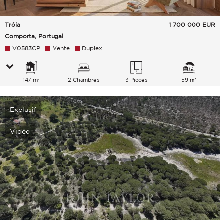
Tróia
1 700 000
EUR
Comporta, Portugal
V0583CP
Vente
Duplex
147 m²
2 Chambres
3 Pièces
59 m²
Exclusif
Vidéo