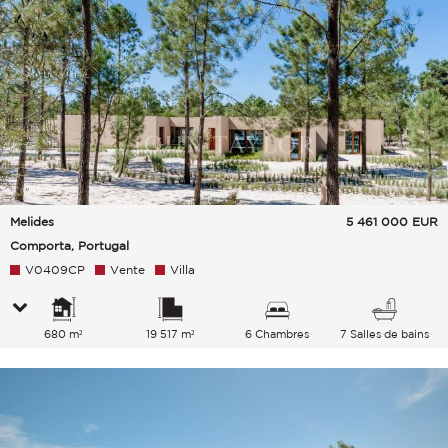
Melides
5 461 000
EUR
Comporta, Portugal
V0409CP
Vente
Villa
680 m²
19 517 m²
6 Chambres
7 Salles de bains