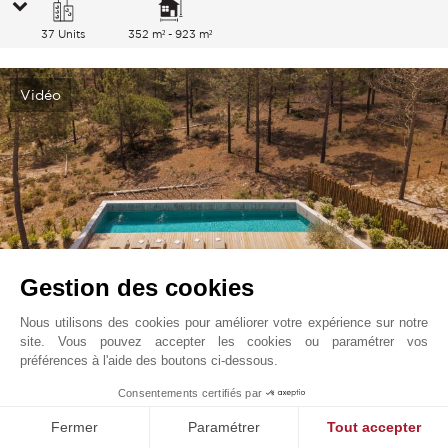
37 Units
352 m² - 923 m²
Vidéo
Gestion des cookies
Nous utilisons des cookies pour améliorer votre expérience sur notre
site. Vous pouvez accepter les cookies ou paramétrer vos
Carvalhal
3 200 000
EUR
préférences à l'aide des boutons ci-dessous.
Comporta, Portugal
1
Consentements certifiés par
V0058CP
Vente
Maison
Fermer
Paramétrer
Tout accepter