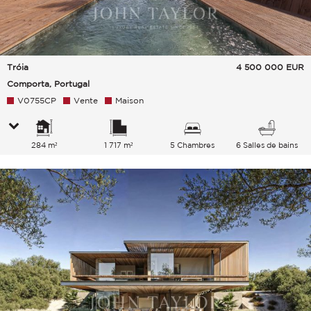
Tróia
4 500 000
EUR
Comporta, Portugal
V0755CP
Vente
Maison
284 m²
1 717 m²
5 Chambres
6 Salles de bains