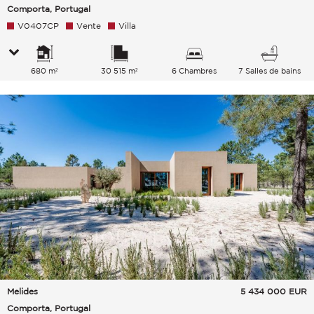
Comporta, Portugal
V0407CP
Vente
Villa
680 m²
30 515 m²
6 Chambres
7 Salles de bains
Melides
5 434 000
EUR
Comporta, Portugal