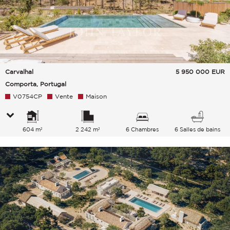
Carvalhal
5 950 000
EUR
Comporta, Portugal
V0754CP
Vente
Maison
604 m²
2 242 m²
6 Chambres
6 Salles de bains