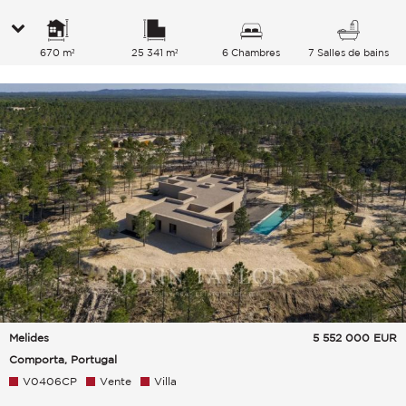
670 m²
25 341 m²
6 Chambres
7 Salles de bains
Melides
5 552 000
EUR
Comporta, Portugal
V0406CP
Vente
Villa