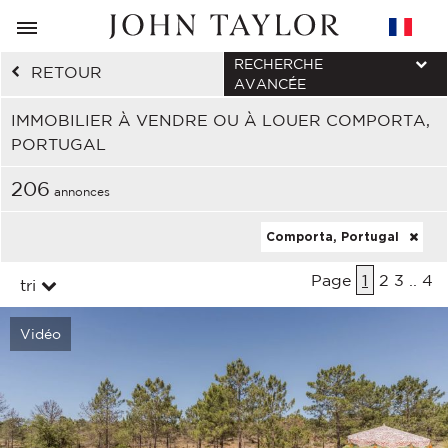
RECHERCHE
RETOUR
AVANCÉE
IMMOBILIER À VENDRE OU À LOUER COMPORTA,
PORTUGAL
206
annonces
Comporta, Portugal
Page
1
2
3
..
4
tri
Vidéo