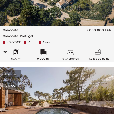
Comporta
7 000 000
EUR
Comporta, Portugal
V0770CP
Vente
Maison
500 m²
9 092 m²
9 Chambres
11 Salles de bains
Exclusif
Vidéo