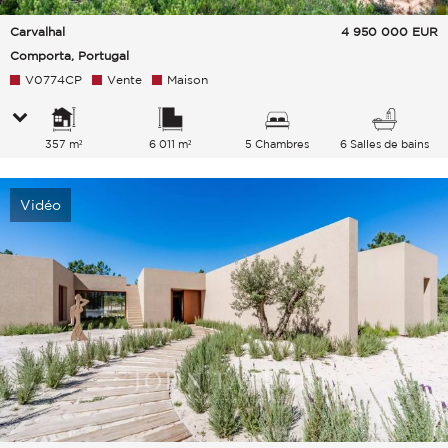
Carvalhal
4 950 000
EUR
Comporta, Portugal
V0774CP
Vente
Maison
357 m²
6 011 m²
5 Chambres
6 Salles de bains
Vidéo