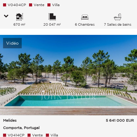
V0404CP
Vente
Villa
670 m²
20 047 m²
6 Chambres
7 Salles de bains
Vidéo
Melides
5 641 000
EUR
Comporta, Portugal
V0414CP
Vente
Villa