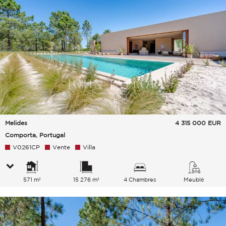
Melides
4 315 000
EUR
Comporta, Portugal
V0261CP
Vente
Villa
571 m²
15 276 m²
4 Chambres
Meublé