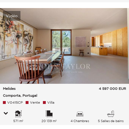
Vidéo
Melides
4 597 000
EUR
Comporta, Portugal
V0415CP
Vente
Villa
571 m²
20 139 m²
4 Chambres
5 Salles de bains