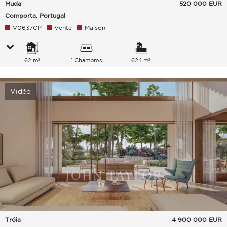
Muda
520 000
EUR
Comporta, Portugal
V0637CP
Vente
Maison
62 m²
1 Chambres
624 m²
Vidéo
Tróia
4 900 000
EUR