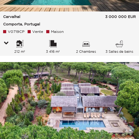
Carvalhal
3 000 000
EUR
Comporta, Portugal
V0719CP
Vente
Maison
212 m²
3 416 m²
2 Chambres
3 Salles de bains