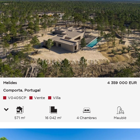
Melides
4 359 000
EUR
Comporta, Portugal
V0405CP
Vente
Villa
571 m²
16 042 m²
4 Chambres
Meublé