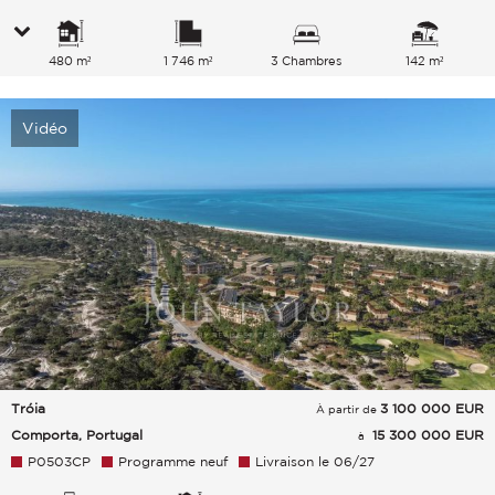
480 m²
1 746 m²
3 Chambres
142 m²
Vidéo
Tróia
3 100 000
EUR
À partir de
Comporta, Portugal
15 300 000 EUR
à
P0503CP
Programme neuf
Livraison le 06/27