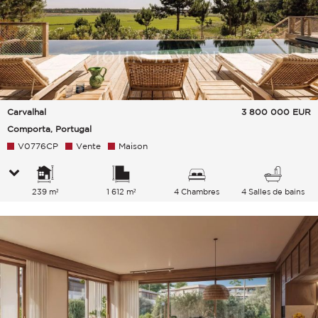
Carvalhal
3 800 000
EUR
Comporta, Portugal
V0776CP
Vente
Maison
239 m²
1 612 m²
4 Chambres
4 Salles de bains