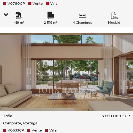
V0760CP
Vente
Villa
419 m²
2 519 m²
4 Chambres
Meublé
Tróia
6 550 000
EUR
Comporta, Portugal
V0533CP
Vente
Villa