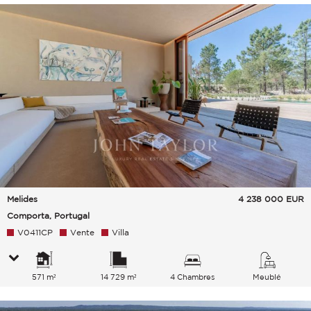
Melides
4 238 000
EUR
Comporta, Portugal
V0411CP
Vente
Villa
571 m²
14 729 m²
4 Chambres
Meublé