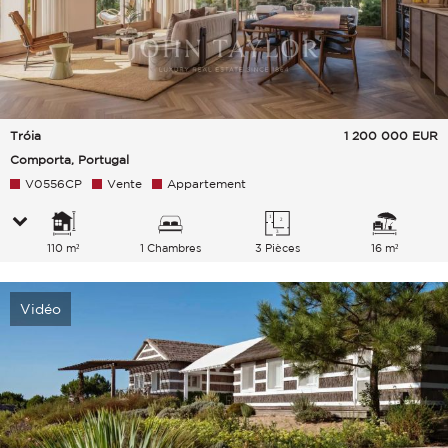
Tróia
1 200 000
EUR
Comporta, Portugal
V0556CP
Vente
Appartement
110 m²
1 Chambres
3 Pièces
16 m²
Vidéo