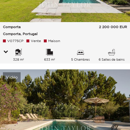
Comporta
2 200 000
EUR
Comporta, Portugal
V0775CP
Vente
Maison
328 m²
633 m²
5 Chambres
6 Salles de bains
Vidéo