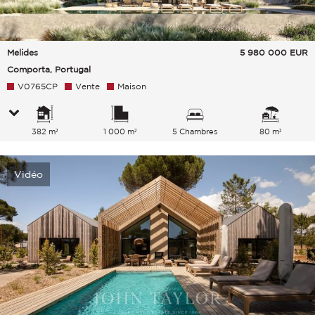
Melides
5 980 000
EUR
Comporta, Portugal
V0765CP
Vente
Maison
382 m²
1 000 m²
5 Chambres
80 m²
Vidéo