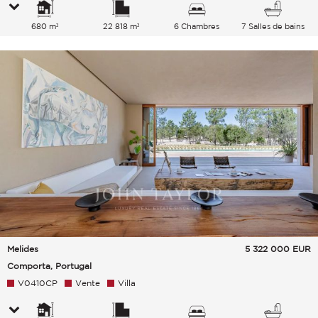
680 m²
22 818 m²
6 Chambres
7 Salles de bains
Melides
5 322 000
EUR
Comporta, Portugal
V0410CP
Vente
Villa