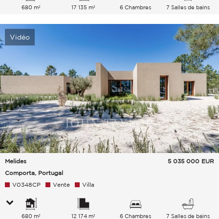
680 m²
17 135 m²
6 Chambres
7 Salles de bains
Vidéo
Melides
5 035 000
EUR
Comporta, Portugal
V0348CP
Vente
Villa
680 m²
12 174 m²
6 Chambres
7 Salles de bains