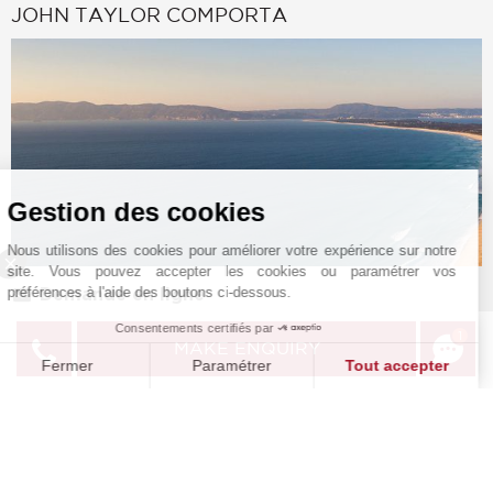
JOHN TAYLOR COMPORTA
Gestion des cookies
Nous utilisons des cookies pour améliorer votre expérience sur notre
site. Vous pouvez accepter les cookies ou paramétrer vos
préférences à l'aide des boutons ci-dessous.
Demande en ligne
Consentements certifiés par
+351 269 097 771
1
MAKE ENQUIRY
Fermer
Paramétrer
Tout accepter
Situer sur le plan
Plateforme de Gestion du Consentement : Personnalisez vos O
Axeptio consent
TMP Real Estate, Lda
Notre plateforme vous permet d'adapter et de gérer vos paramètr
Rua do Arroz, 51 – Lj.
7570-782
COMPORTA
GRANDOLA
,
PORTUGAL