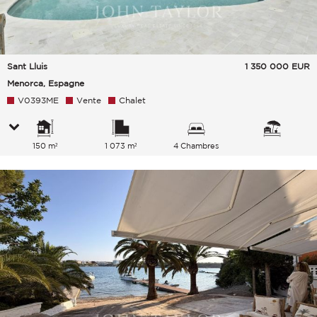
Sant Lluis
1 350 000
EUR
Menorca, Espagne
V0393ME
Vente
Chalet
150 m²
1 073 m²
4 Chambres