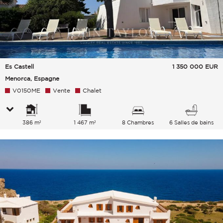
Es Castell
1 350 000
EUR
Menorca, Espagne
V0150ME
Vente
Chalet
386 m²
1 467 m²
8 Chambres
6 Salles de bains