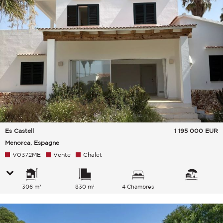
Es Castell
1 195 000
EUR
Menorca, Espagne
V0372ME
Vente
Chalet
306 m²
830 m²
4 Chambres