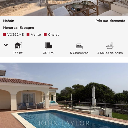
Mahón
Prix sur demande
Menorca, Espagne
V0392ME
Vente
Chalet
177 m²
300 m²
5 Chambres
4 Salles de bains