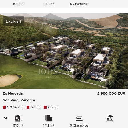
510 m²
974 m²
5 Chambres
Exclusif
Es Mercadal
2 960 000
EUR
Son Parc, Menorca
V0345ME
Vente
Chalet
510 m²
1 118 m²
5 Chambres