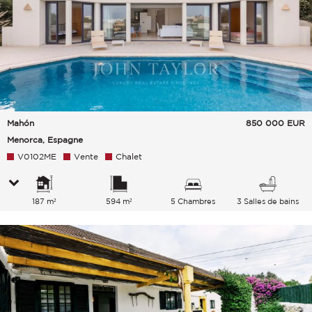
Mahón
850 000
EUR
Menorca, Espagne
V0102ME
Vente
Chalet
187 m²
594 m²
5 Chambres
3 Salles de bains