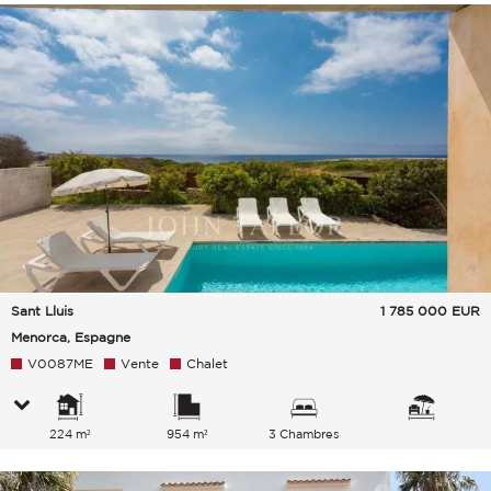
Sant Lluis
1 785 000
EUR
Menorca, Espagne
V0087ME
Vente
Chalet
224 m²
954 m²
3 Chambres