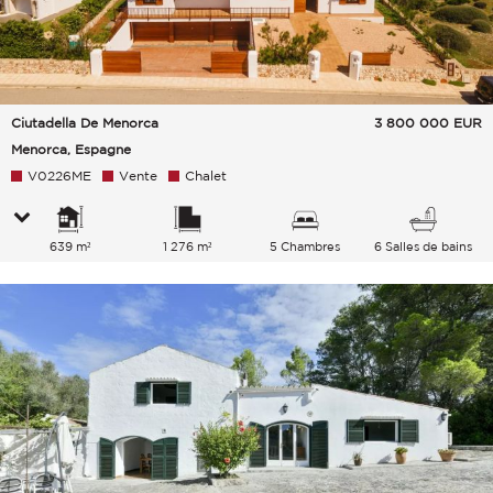
Ciutadella De Menorca
3 800 000
EUR
Menorca, Espagne
V0226ME
Vente
Chalet
639 m²
1 276 m²
5 Chambres
6 Salles de bains