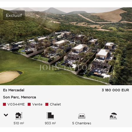
Exclusif
Es Mercadal
3 180 000
EUR
Son Parc, Menorca
V0344ME
Vente
Chalet
510 m²
933 m²
5 Chambres