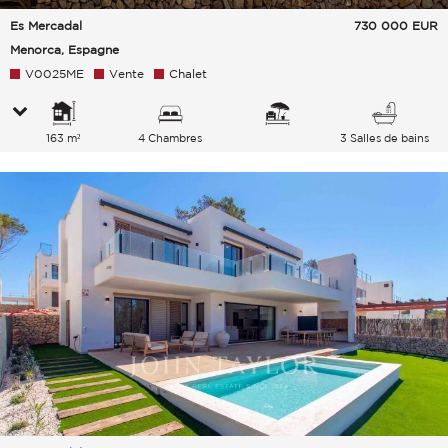
Es Mercadal
730 000
EUR
Menorca, Espagne
V0025ME
Vente
Chalet
163 m²
4 Chambres
3 Salles de bains