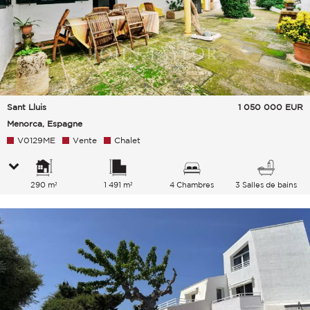
Sant Lluis
1 050 000
EUR
Menorca, Espagne
V0129ME
Vente
Chalet
290 m²
1 491 m²
4 Chambres
3 Salles de bains