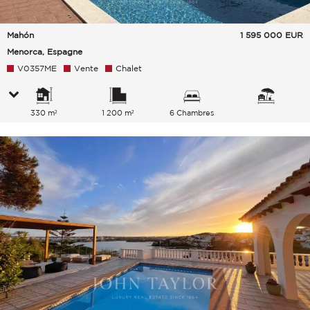
Mahón
1 595 000
EUR
Menorca, Espagne
V0357ME
Vente
Chalet
330 m²
1 200 m²
6 Chambres