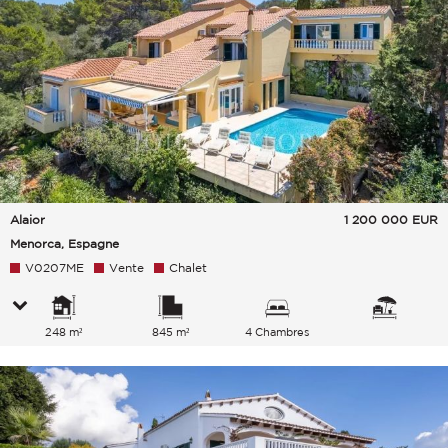
Alaior
1 200 000
EUR
Menorca, Espagne
V0207ME
Vente
Chalet
248 m²
845 m²
4 Chambres