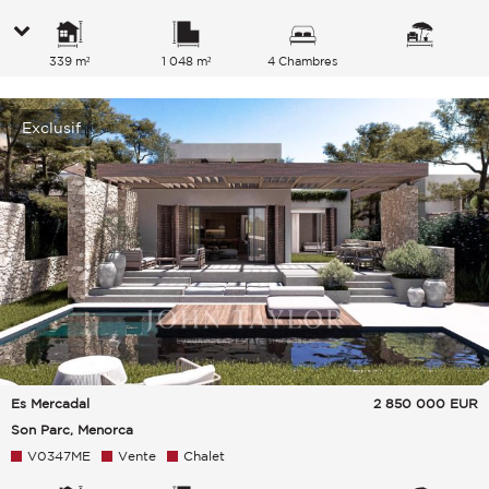
339 m²
1 048 m²
4 Chambres
Exclusif
Es Mercadal
2 850 000
EUR
Son Parc, Menorca
V0347ME
Vente
Chalet