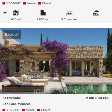
V0376ME
Vente
Chalet
450 m²
1 800 m²
5 Chambres
Exclusif
Es Mercadal
2 100 000
EUR
Son Parc, Menorca
V0221ME
Vente
Chalet