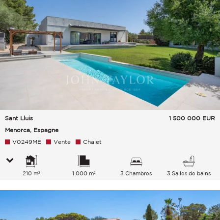
Sant Lluis
1 500 000
EUR
Menorca, Espagne
V0249ME
Vente
Chalet
210 m²
1 000 m²
3 Chambres
3 Salles de bains