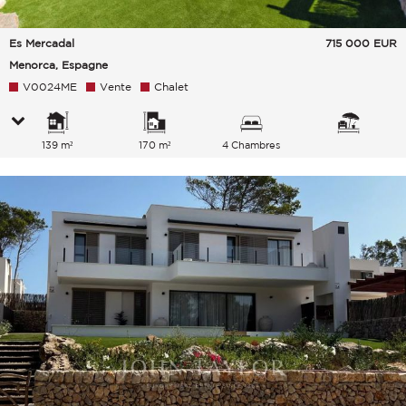
Es Mercadal
715 000
EUR
Menorca, Espagne
V0024ME
Vente
Chalet
139 m²
170 m²
4 Chambres