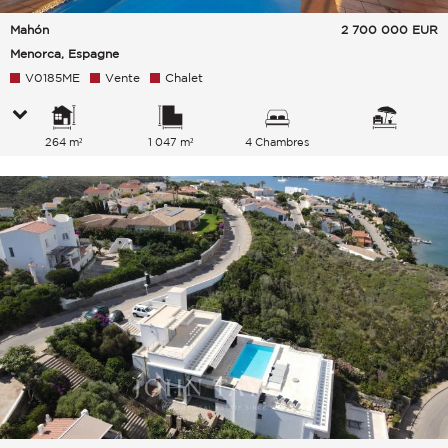
Mahón
2 700 000
EUR
Menorca, Espagne
V0185ME
Vente
Chalet
264 m²
1 047 m²
4 Chambres