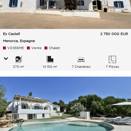
Es Castell
2 750 000
EUR
Menorca, Espagne
V0355ME
Vente
Chalet
370 m²
14 150 m²
7 Chambres
7 Pièces