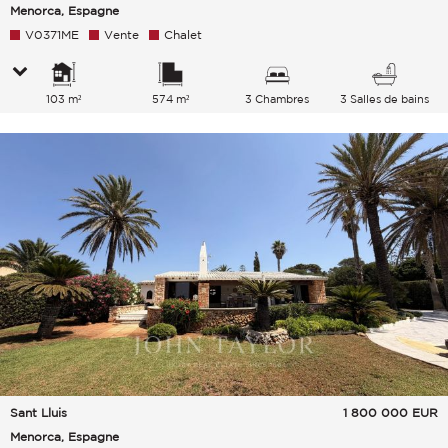
Menorca, Espagne
V0371ME
Vente
Chalet
103 m²
574 m²
3 Chambres
3 Salles de bains
Sant Lluis
1 800 000
EUR
Menorca, Espagne