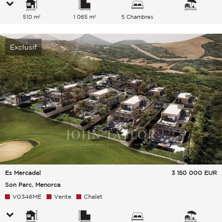
510 m²
1 065 m²
5 Chambres
Exclusif
Es Mercadal
3 150 000
EUR
Son Parc, Menorca
V0346ME
Vente
Chalet