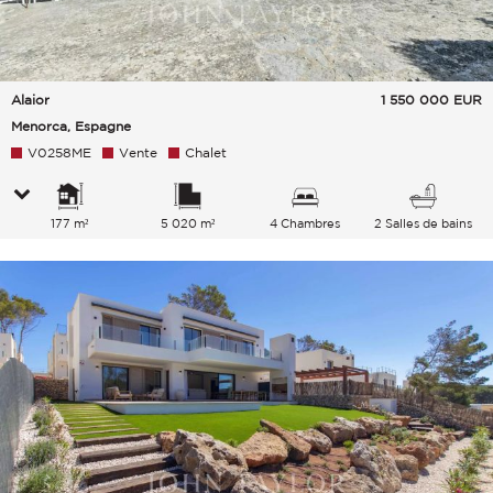
Alaior
1 550 000
EUR
Menorca, Espagne
V0258ME
Vente
Chalet
177 m²
5 020 m²
4 Chambres
2 Salles de bains