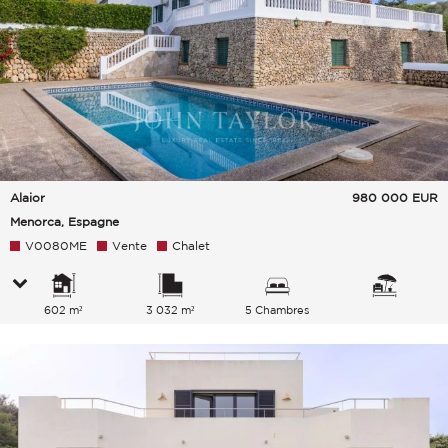
Alaior
980 000
EUR
Menorca, Espagne
V0080ME
Vente
Chalet
602 m²
3 032 m²
5 Chambres