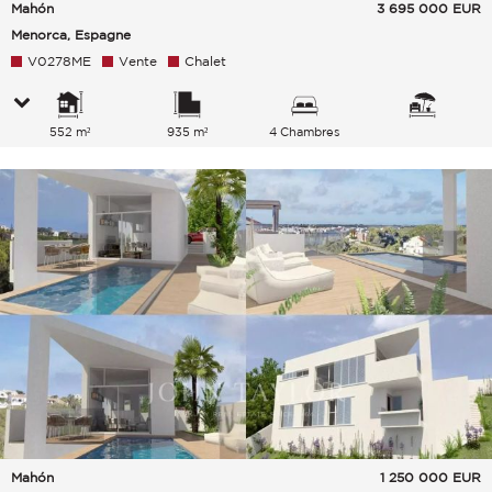
Mahón
3 695 000
EUR
Menorca, Espagne
V0278ME
Vente
Chalet
552 m²
935 m²
4 Chambres
Mahón
1 250 000
EUR