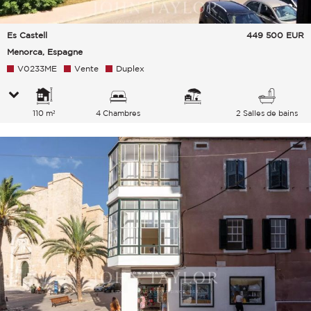
Es Castell
449 500
EUR
Menorca, Espagne
V0233ME
Vente
Duplex
110 m²
4 Chambres
2 Salles de bains