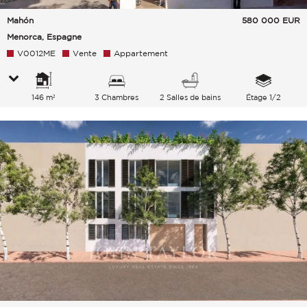
Mahón
580 000
EUR
Menorca, Espagne
V0012ME
Vente
Appartement
146 m²
3 Chambres
2 Salles de bains
Étage 1/2