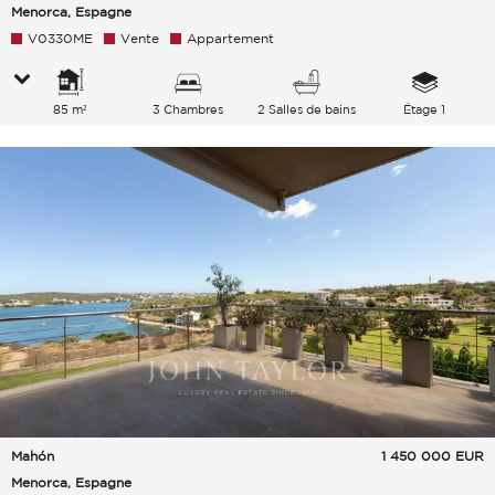
Menorca, Espagne
V0330ME
Vente
Appartement
85 m²
3 Chambres
2 Salles de bains
Étage 1
Mahón
1 450 000
EUR
Menorca, Espagne