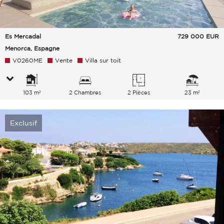
Es Mercadal
729 000
EUR
Menorca, Espagne
V0260ME
Vente
Villa sur toit
103 m²
2 Chambres
2 Pièces
23 m²
Exclusif