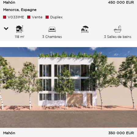
Mahón
450 000
EUR
Menorca, Espagne
V0331ME
Vente
Duplex
118 m²
3 Chambres
3 Salles de bains
Mahón
350 000
EUR