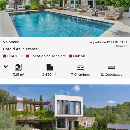
Valbonne
12 500
EUR
À partir de
/ Semaine
Cote d'Azur, France
L0478LC
Location saisonnière
Maison
325 m²
2 630 m²
7 Chambres
12 Couchages