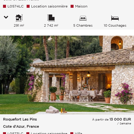
L0574LC
Location saisonnière
Maison
291 m²
2 742 m²
5 Chambres
10 Couchages
Roquefort Les Pins
13 000
EUR
À partir de
/ Semaine
Cote d'Azur, France
L0573LC
Location saisonnière
Villa