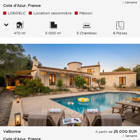
/ Semaine
Cote d'Azur, France
L0609LC
Location saisonnière
Maison
470 m²
5 000 m²
5 Chambres
8 Pièces
Valbonne
25 000
EUR
À partir de
/ Semaine
Cote d'Azur, France