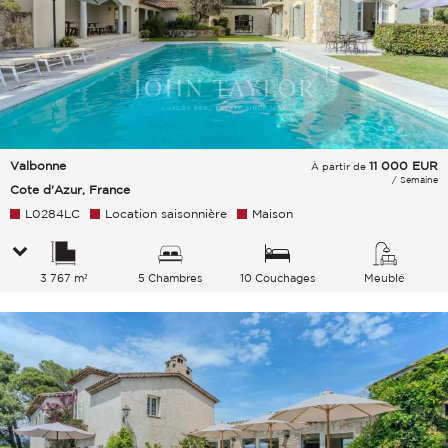
Valbonne
11 000
EUR
À partir de
/ Semaine
Cote d'Azur, France
L0284LC
Location saisonnière
Maison
3 767 m²
5 Chambres
10 Couchages
Meublé