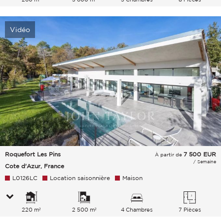
Vidéo
Roquefort Les Pins
7 500
EUR
À partir de
/ Semaine
Cote d'Azur, France
L0126LC
Location saisonnière
Maison
220 m²
2 500 m²
4 Chambres
7 Pièces