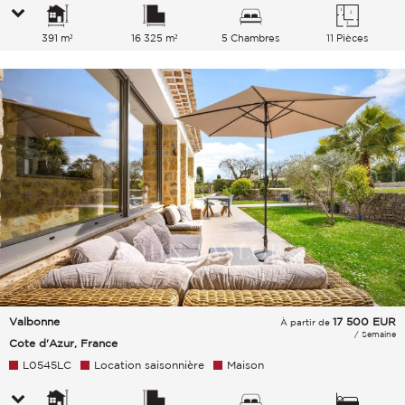
391 m²
16 325 m²
5 Chambres
11 Pièces
Valbonne
17 500
EUR
À partir de
/ Semaine
Cote d'Azur, France
L0545LC
Location saisonnière
Maison