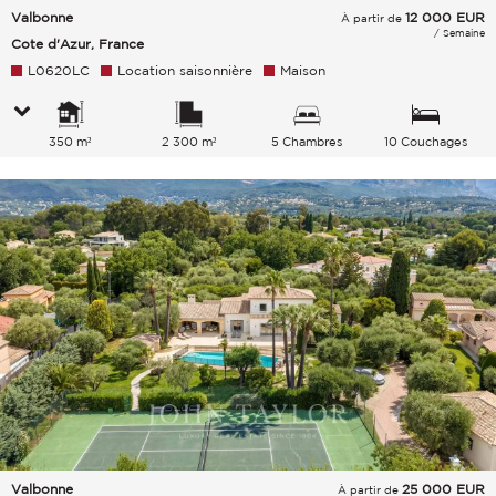
Valbonne
12 000
EUR
À partir de
/ Semaine
Cote d'Azur, France
L0620LC
Location saisonnière
Maison
350 m²
2 300 m²
5 Chambres
10 Couchages
Valbonne
25 000
EUR
À partir de