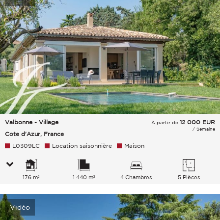
Valbonne - Village
12 000
EUR
À partir de
/ Semaine
Cote d'Azur, France
L0309LC
Location saisonnière
Maison
176 m²
1 440 m²
4 Chambres
5 Pièces
Vidéo