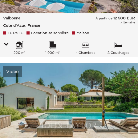
Valbonne
12 500
EUR
À partir de
/ Semaine
Cote d'Azur, France
L0179LC
Location saisonnière
Maison
220 m²
1 900 m²
4 Chambres
8 Couchages
Vidéo