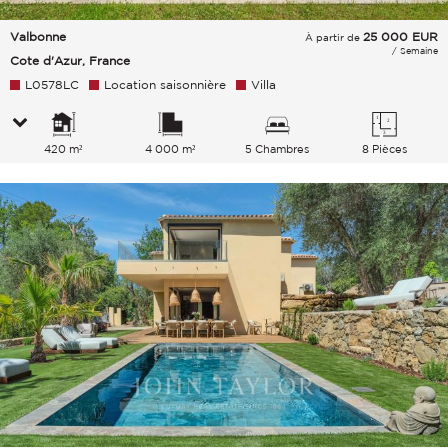
Valbonne
25 000
EUR
À partir de
/ Semaine
Cote d'Azur, France
L0578LC
Location saisonnière
Villa
420 m²
4 000 m²
5 Chambres
8 Pièces