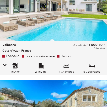
Valbonne
14 000
EUR
À partir de
/ Semaine
Cote d'Azur, France
L0608LC
Location saisonnière
Maison
450 m²
2 452 m²
4 Chambres
8 Couchages