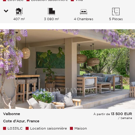
407 m²
3 080 m²
4 Chambres
5 Pièces
Valbonne
13 500
EUR
À partir de
/ Semaine
Cote d'Azur, France
L0331LC
Location saisonnière
Maison