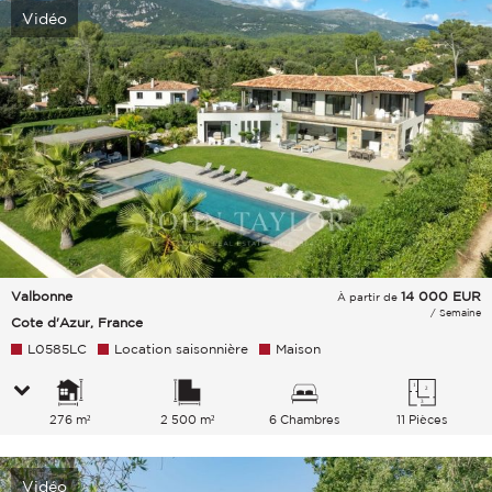
Vidéo
Valbonne
14 000
EUR
À partir de
/ Semaine
Cote d'Azur, France
L0585LC
Location saisonnière
Maison
276 m²
2 500 m²
6 Chambres
11 Pièces
Vidéo