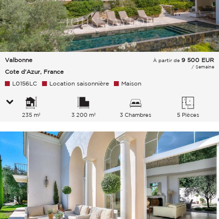
Valbonne
9 500
EUR
À partir de
/ Semaine
Cote d'Azur, France
L0156LC
Location saisonnière
Maison
235 m²
3 200 m²
3 Chambres
5 Pièces