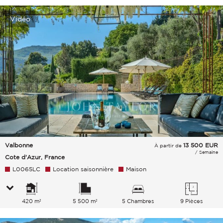
Vidéo
Valbonne
13 500
EUR
À partir de
/ Semaine
Cote d'Azur, France
L0065LC
Location saisonnière
Maison
420 m²
5 500 m²
5 Chambres
9 Pièces