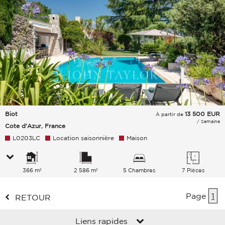
Biot
13 500
EUR
À partir de
/ Semaine
Cote d'Azur, France
L0203LC
Location saisonnière
Maison
366 m²
2 586 m²
5 Chambres
7 Pièces
Page
1
RETOUR
Liens rapides