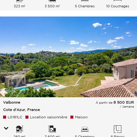
323 m²
3 500 m²
5 Chambres
10 Couchages
Valbonne
8 500
EUR
À partir de
/ Semaine
Cote d'Azur, France
L0181LC
Location saisonnière
Maison
260 m²
3 600 m²
5 Chambres
8 Pièces