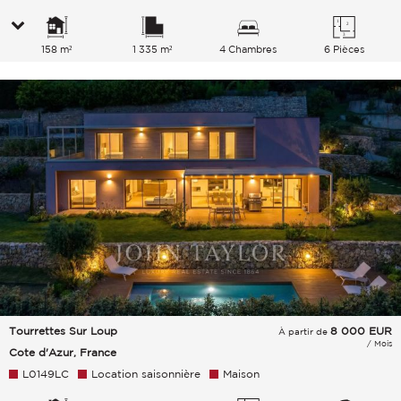
158 m²
1 335 m²
4 Chambres
6 Pièces
Tourrettes Sur Loup
8 000
EUR
À partir de
/ Mois
Cote d'Azur, France
L0149LC
Location saisonnière
Maison