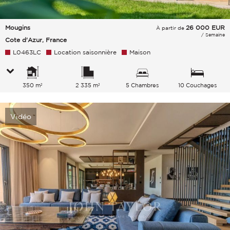
Mougins
26 000
EUR
À partir de
/ Semaine
Cote d'Azur, France
L0463LC
Location saisonnière
Maison
350 m²
2 335 m²
5 Chambres
10 Couchages
Vidéo