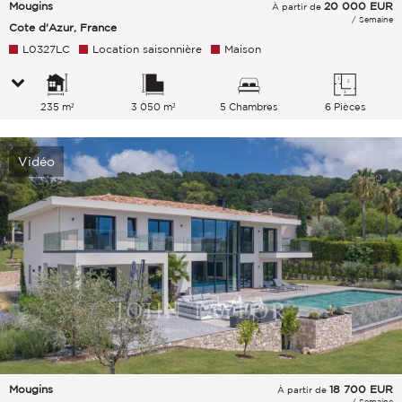
Mougins
20 000
EUR
À partir de
/ Semaine
Cote d'Azur, France
L0327LC
Location saisonnière
Maison
235 m²
3 050 m²
5 Chambres
6 Pièces
Vidéo
Mougins
18 700
EUR
À partir de
/ Semaine