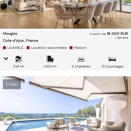
Mougins
18 000
EUR
À partir de
/ Semaine
Cote d'Azur, France
L0449LC
Location saisonnière
Maison
245 m²
1 004 m²
5 Chambres
10 Couchages
Vidéo