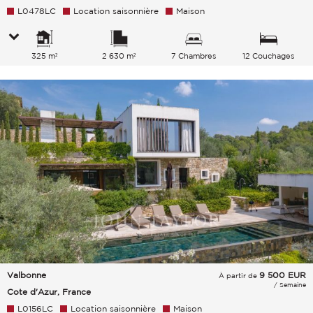
L0478LC
Location saisonnière
Maison
325 m²
2 630 m²
7 Chambres
12 Couchages
Valbonne
9 500
EUR
À partir de
/ Semaine
Cote d'Azur, France
L0156LC
Location saisonnière
Maison