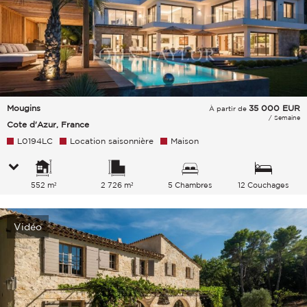
Mougins
35 000
EUR
À partir de
/ Semaine
Cote d'Azur, France
L0194LC
Location saisonnière
Maison
552 m²
2 726 m²
5 Chambres
12 Couchages
Vidéo