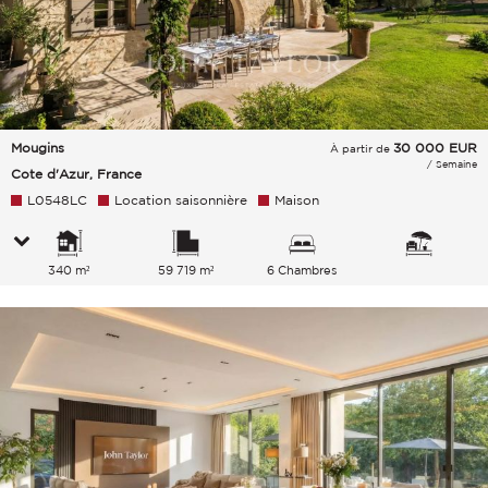
Mougins
30 000
EUR
À partir de
/ Semaine
Cote d'Azur, France
L0548LC
Location saisonnière
Maison
340 m²
59 719 m²
6 Chambres