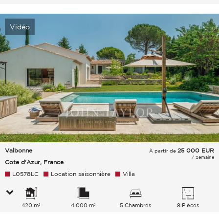
Vidéo
Valbonne
25 000
EUR
À partir de
/ Semaine
Cote d'Azur, France
L0578LC
Location saisonnière
Villa
420 m²
4 000 m²
5 Chambres
8 Pièces