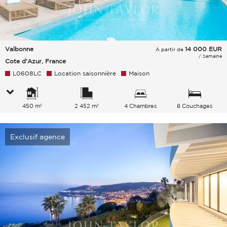
Valbonne
14 000
EUR
À partir de
/ Semaine
Cote d'Azur, France
L0608LC
Location saisonnière
Maison
450 m²
2 452 m²
4 Chambres
8 Couchages
Exclusif agence