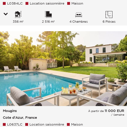
L0384LC
Location saisonnière
Maison
356 m²
2 516 m²
4 Chambres
6 Pièces
Mougins
11 000
EUR
À partir de
/ Semaine
Cote d'Azur, France
L0637LC
Location saisonnière
Maison