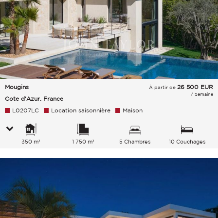
Mougins
26 500
EUR
À partir de
/ Semaine
Cote d'Azur, France
L0207LC
Location saisonnière
Maison
350 m²
1 750 m²
5 Chambres
10 Couchages