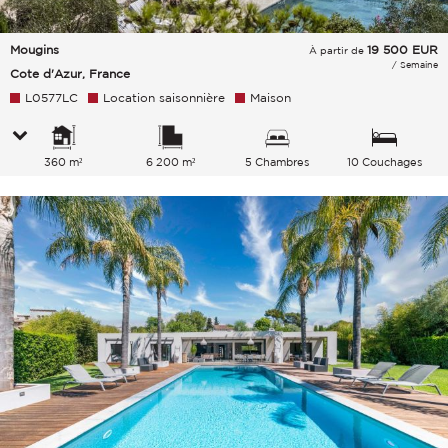
Mougins
19 500
EUR
À partir de
/ Semaine
Cote d'Azur, France
L0577LC
Location saisonnière
Maison
360 m²
6 200 m²
5 Chambres
10 Couchages