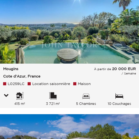
Mougins
20 000
EUR
À partir de
/ Semaine
Cote d'Azur, France
L0259LC
Location saisonnière
Maison
415 m²
3 721 m²
5 Chambres
10 Couchages