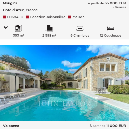
Mougins
35 000
EUR
À partir de
/ Semaine
Cote d'Azur, France
L0584LC
Location saisonnière
Maison
353 m²
2 598 m²
6 Chambres
12 Couchages
Valbonne
11 000
EUR
À partir de