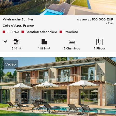
Villefranche Sur Mer
100 000
EUR
À partir de
/ Mois
Cote d'Azur, France
L1457SJ
Location saisonnière
Propriété
244 m²
1 889 m²
5 Chambres
7 Pièces
Vidéo