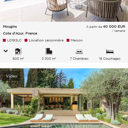
Mougins
40 000
EUR
À partir de
/ Semaine
Cote d'Azur, France
L0193LC
Location saisonnière
Maison
600 m²
3 300 m²
7 Chambres
16 Couchages
Vidéo