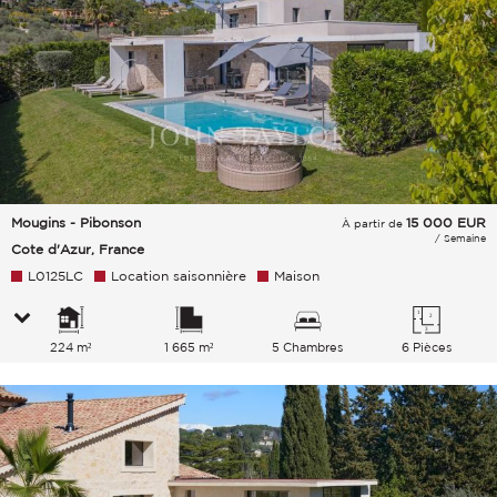
Mougins - Pibonson
15 000
EUR
À partir de
/ Semaine
Cote d'Azur, France
L0125LC
Location saisonnière
Maison
224 m²
1 665 m²
5 Chambres
6 Pièces