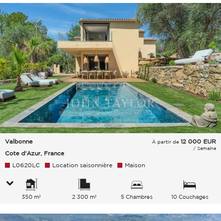
Valbonne
12 000
EUR
À partir de
/ Semaine
Cote d'Azur, France
L0620LC
Location saisonnière
Maison
350 m²
2 300 m²
5 Chambres
10 Couchages