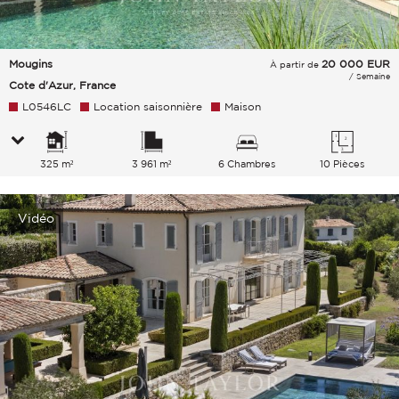
Mougins
20 000
EUR
À partir de
/ Semaine
Cote d'Azur, France
L0546LC
Location saisonnière
Maison
325 m²
3 961 m²
6 Chambres
10 Pièces
Vidéo