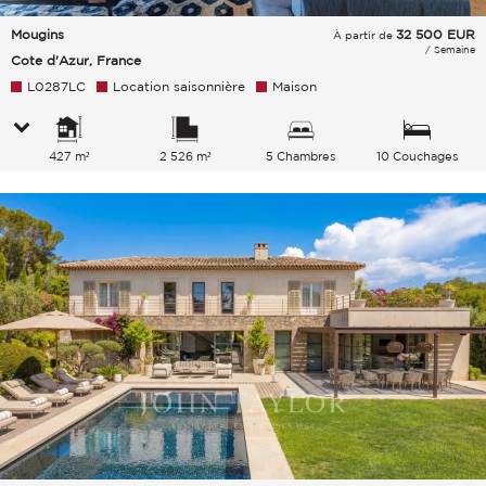
Mougins
32 500
EUR
À partir de
/ Semaine
Cote d'Azur, France
L0287LC
Location saisonnière
Maison
427 m²
2 526 m²
5 Chambres
10 Couchages