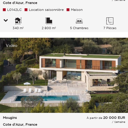
Cote d'Azur, France
L0142LC
Location saisonnière
Maison
340 m²
2 800 m²
5 Chambres
7 Pièces
Vidéo
Mougins
20 000
EUR
À partir de
/ Semaine
Cote d'Azur, France