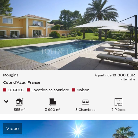
Mougins
18 000
EUR
À partir de
/ Semaine
Cote d'Azur, France
L0130LC
Location saisonnière
Maison
555 m²
3 900 m²
5 Chambres
7 Pièces
Vidéo