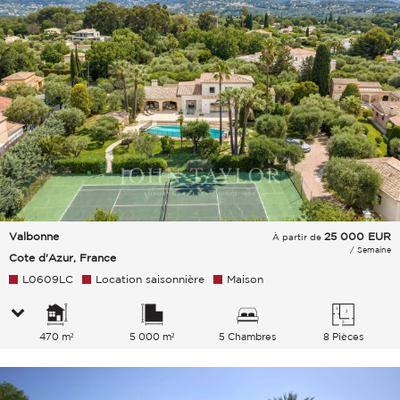
Valbonne
25 000
EUR
À partir de
/ Semaine
Cote d'Azur, France
L0609LC
Location saisonnière
Maison
470 m²
5 000 m²
5 Chambres
8 Pièces