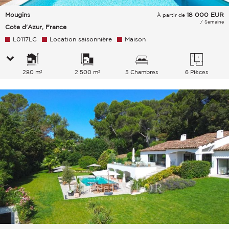
Mougins
18 000
EUR
À partir de
/ Semaine
Cote d'Azur, France
L0117LC
Location saisonnière
Maison
280 m²
2 500 m²
5 Chambres
6 Pièces