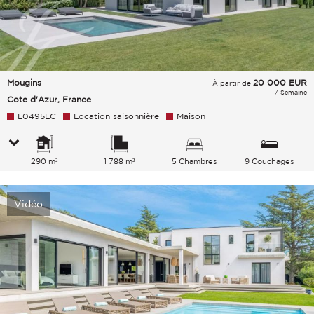
Mougins
20 000
EUR
À partir de
/ Semaine
Cote d'Azur, France
L0495LC
Location saisonnière
Maison
290 m²
1 788 m²
5 Chambres
9 Couchages
Vidéo