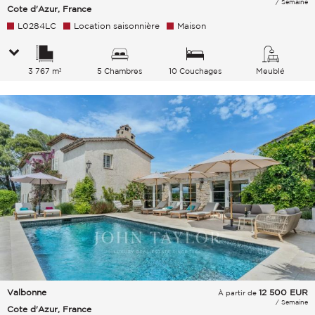
/ Semaine
Cote d'Azur, France
L0284LC
Location saisonnière
Maison
3 767 m²
5 Chambres
10 Couchages
Meublé
Valbonne
12 500
EUR
À partir de
/ Semaine
Cote d'Azur, France