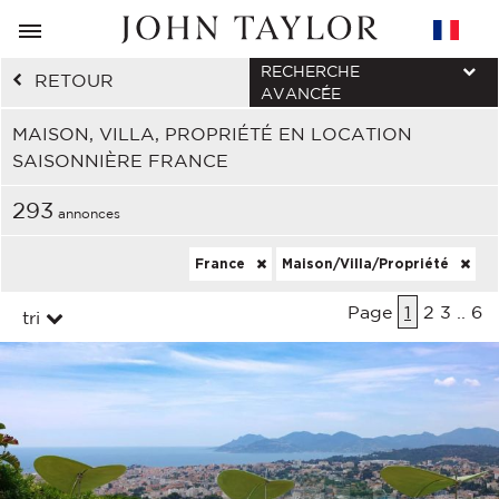
RECHERCHE
RETOUR
AVANCÉE
MAISON, VILLA, PROPRIÉTÉ EN LOCATION
SAISONNIÈRE FRANCE
293
annonces
France
Maison/Villa/Propriété
Page
1
2
3
..
6
tri