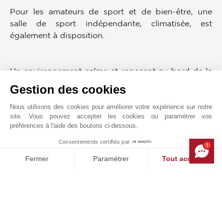
Pour les amateurs de sport et de bien-être, une
salle de sport indépendante, climatisée, est
également à disposition.
Un environnement calme et reposant au bord de la
rivière (accès privé à la rivière).
Gestion des cookies
Balades à pied, kayak, escalade accessibles
rapidement depuis le moulin.
Nous utilisons des cookies pour améliorer votre expérience sur notre
site. Vous pouvez accepter les cookies ou paramétrer vos
préférences à l'aide des boutons ci-dessous.
Un abri voiture et de nombreuses places de parking
complètent le bien.
Consentements certifiés par
1
MAKE ENQUIRY
Fermer
Paramétrer
Tout accepter
Les informations sur les risques auxquels ce bien
Plateforme de Gestion du Consentement : Personnalisez vos O
Axeptio consent
est exposé sont disponibles sur le site Géorisques :
Notre plateforme vous permet d'adapter et de gérer vos paramètr
www.georisques.gouv.fr
PROXIMITÉS