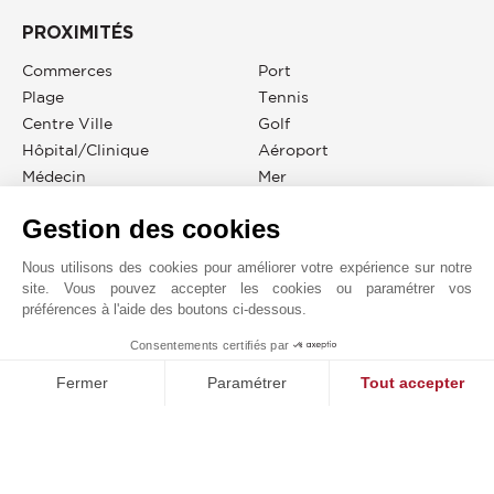
PROXIMITÉS
Commerces
Port
Plage
Tennis
Centre Ville
Golf
Hôpital/clinique
Aéroport
Médecin
Mer
Supermarché
Autoroute
Gestion des cookies
Nous utilisons des cookies pour améliorer votre expérience sur notre
site. Vous pouvez accepter les cookies ou paramétrer vos
préférences à l'aide des boutons ci-dessous.
JOHN TAYLOR LOCATION COUNTRYSIDE
Consentements certifiés par
1
MAKE ENQUIRY
Demande en ligne
Fermer
Paramétrer
Tout accepter
+33 6 12 21 56 52
Plateforme de Gestion du Consentement : Personnalisez vos O
Axeptio consent
Notre plateforme vous permet d'adapter et de gérer vos paramètr
Situer sur le plan
FRANCE