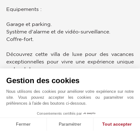
Equipements :
Garage et parking.
Système d'alarme et de vidéo-surveillance.
Coffre-fort.
Découvrez cette villa de luxe pour des vacances
exceptionnelles pour vivre une expérience unique
en bord de mer.
Gestion des cookies
DIAGNOSTIC ÉNERGÉTIQUE
Nous utilisons des cookies pour améliorer votre expérience sur notre
site. Vous pouvez accepter les cookies ou paramétrer vos
préférences à l'aide des boutons ci-dessous.
Consentements certifiés par
1
MAKE ENQUIRY
Fermer
Paramétrer
Tout accepter
JOHN TAYLOR CANNES LOCATION
Plateforme de Gestion du Consentement : Personnalisez vos O
Axeptio consent