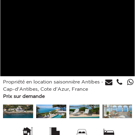
Propriété en location saisonnière Antibes -
Cap-d'Antibes, Cote d'Azur, France
Prix sur demande