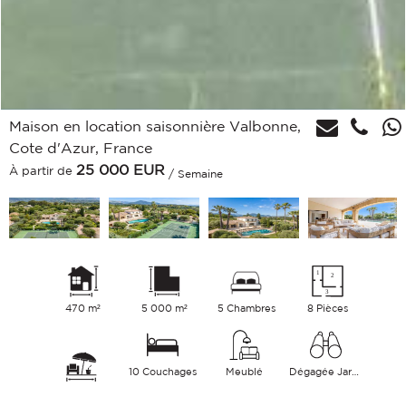
Maison en location saisonnière Valbonne,
Cote d'Azur, France
25 000
EUR
À partir de
/ Semaine
470 m²
5 000 m²
5 Chambres
8 Pièces
10 Couchages
Meublé
Dégagée Jardin Verdure