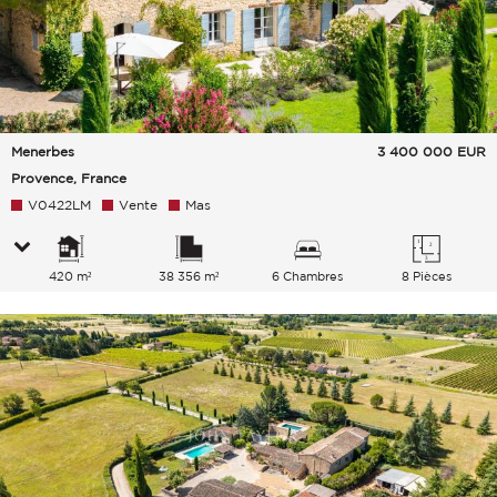
Menerbes
3 400 000
EUR
Provence, France
V0422LM
Vente
Mas
420 m²
38 356 m²
6 Chambres
8 Pièces