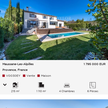
Maussane-Les-Alpilles
1 795 000
EUR
Provence, France
V0030EY
Vente
Maison
215 m²
1 110 m²
4 Chambres
6 Pièces