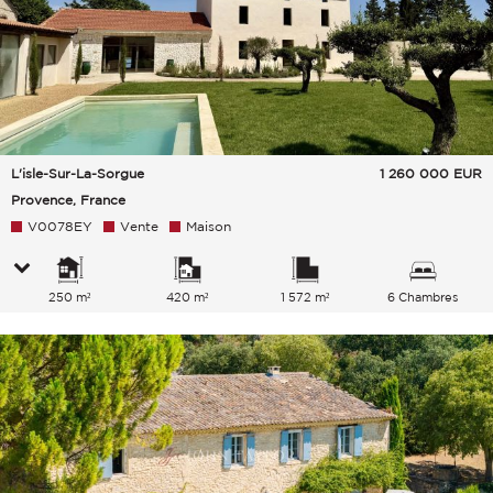
L'isle-Sur-La-Sorgue
1 260 000
EUR
Provence, France
V0078EY
Vente
Maison
250 m²
420 m²
1 572 m²
6 Chambres