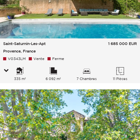
Saint-Saturnin-Les-Apt
1 685 000
EUR
Provence, France
V0343LM
Vente
Ferme
335 m²
6 092 m²
7 Chambres
11 Pièces