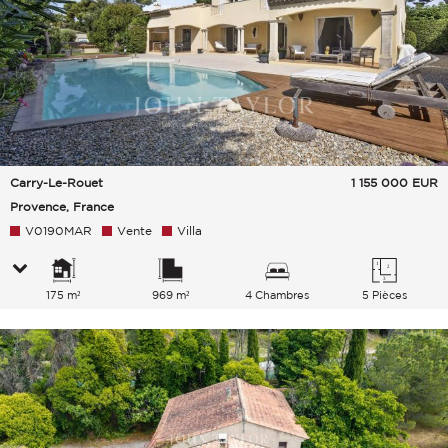
Carry-Le-Rouet
1 155 000
EUR
Provence, France
V0190MAR
Vente
Villa
175 m²
969 m²
4 Chambres
5 Pièces