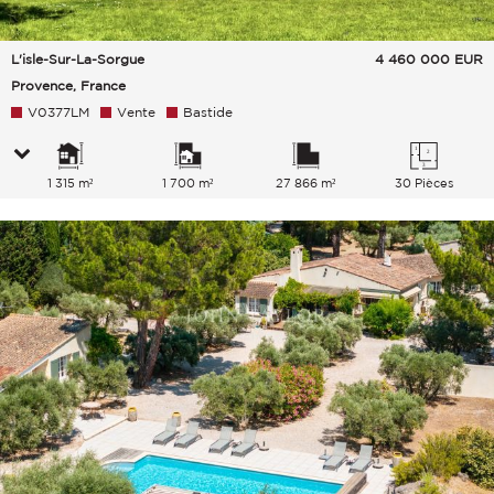
L'isle-Sur-La-Sorgue
4 460 000
EUR
Provence, France
V0377LM
Vente
Bastide
1 315 m²
1 700 m²
27 866 m²
30 Pièces