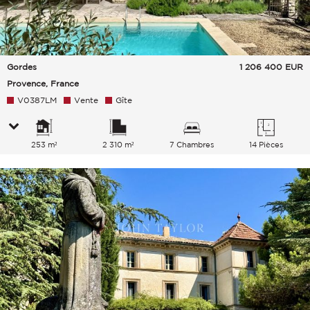
Gordes
1 206 400
EUR
Provence, France
V0387LM
Vente
Gîte
253 m²
2 310 m²
7 Chambres
14 Pièces