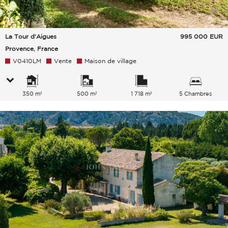
La Tour d'Aigues
995 000
EUR
Provence, France
V0410LM
Vente
Maison de village
350 m²
500 m²
1 718 m²
5 Chambres