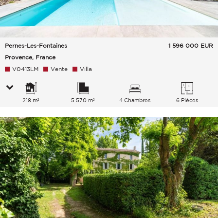
Pernes-Les-Fontaines
1 596 000
EUR
Provence, France
V0413LM
Vente
Villa
218 m²
5 570 m²
4 Chambres
6 Pièces