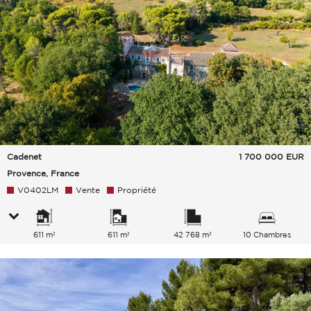
Cadenet
1 700 000
EUR
Provence, France
V0402LM
Vente
Propriété
611 m²
611 m²
42 768 m²
10 Chambres