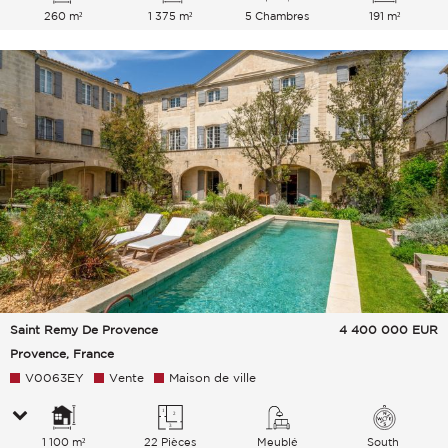
260 m²
1 375 m²
5 Chambres
191 m²
Saint Remy De Provence
4 400 000
EUR
Provence, France
V0063EY
Vente
Maison de ville
1 100 m²
22 Pièces
Meublé
South