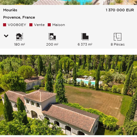
Mouriès
1 370 000
EUR
Provence, France
V0080EY
Vente
Maison
180 m²
200 m²
6 373 m²
8 Pièces