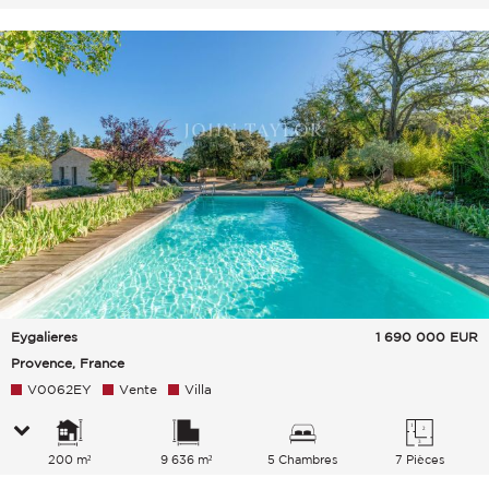
Eygalieres
1 690 000
EUR
Provence, France
V0062EY
Vente
Villa
200 m²
9 636 m²
5 Chambres
7 Pièces