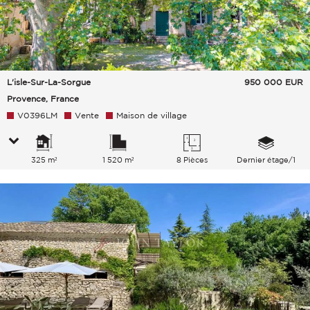
L'isle-Sur-La-Sorgue
950 000
EUR
Provence, France
V0396LM
Vente
Maison de village
325 m²
1 520 m²
8 Pièces
Dernier étage/1