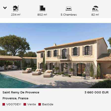
234 m²
802 m²
5 Chambres
82 m²
Saint Remy De Provence
3 660 000
EUR
Provence, France
V0070EY
Vente
Bastide