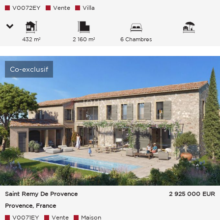
V0072EY
Vente
Villa
432 m²
2 160 m²
6 Chambres
Co-exclusif
Saint Remy De Provence
2 925 000
EUR
Provence, France
V0071EY
Vente
Maison