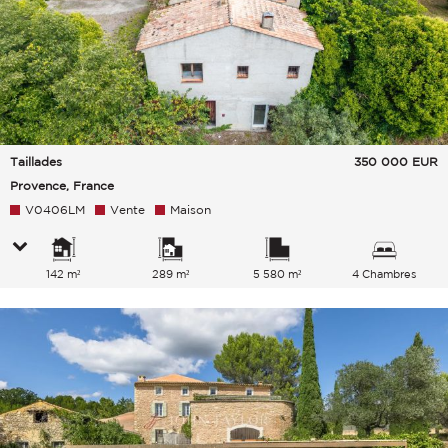
Taillades
350 000
EUR
Provence, France
V0406LM
Vente
Maison
142 m²
289 m²
5 580 m²
4 Chambres