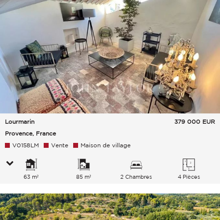
Lourmarin
379 000
EUR
Provence, France
V0158LM
Vente
Maison de village
63 m²
85 m²
2 Chambres
4 Pièces