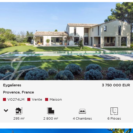
Eygalieres
3 750 000
EUR
Provence, France
V0274LM
Vente
Maison
295 m²
2 800 m²
4 Chambres
6 Pièces