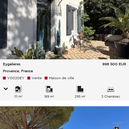
Eygalieres
998 500
EUR
Provence, France
V0020EY
Vente
Maison de ville
111 m²
189 m²
295 m²
3 Chambres