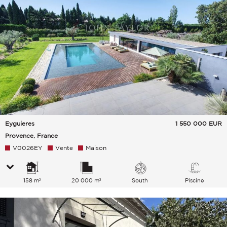
Eyguieres
1 550 000
EUR
Provence, France
V0026EY
Vente
Maison
158 m²
20 000 m²
South
Piscine