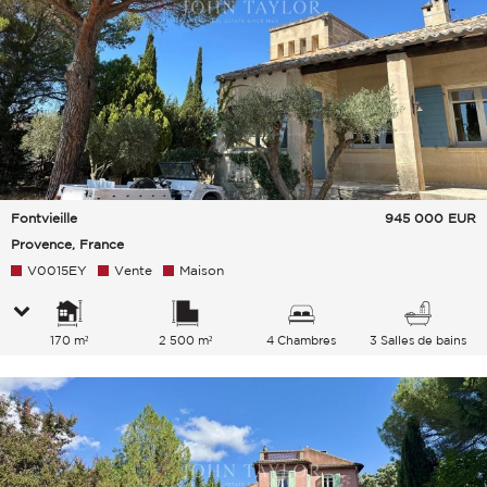
Fontvieille
945 000
EUR
Provence, France
V0015EY
Vente
Maison
170 m²
2 500 m²
4 Chambres
3 Salles de bains