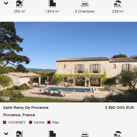
255 m²
1 804 m²
5 Chambres
238 m²
Saint Remy De Provence
3 550 000
EUR
Provence, France
V0069EY
Vente
Mas