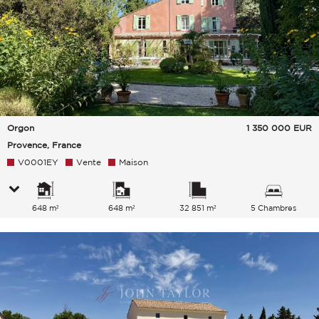
Orgon
1 350 000
EUR
Provence, France
V0001EY
Vente
Maison
648 m²
648 m²
32 851 m²
5 Chambres