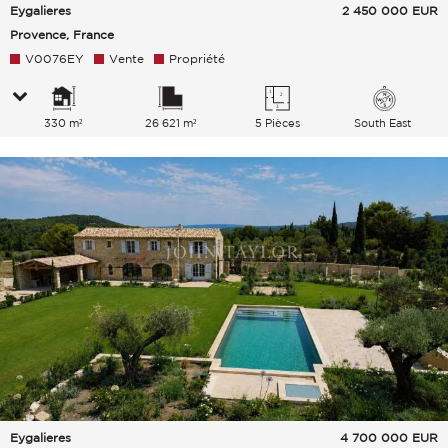
Eygalieres
2 450 000
EUR
Provence, France
V0076EY
Vente
Propriété
330 m²
26 621 m²
5 Pièces
South East
Eygalieres
4 700 000
EUR