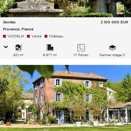
Gordes
2 100 000
EUR
Provence, France
V0378LM
Vente
Château
821 m²
8 977 m²
17 Pièces
Dernier étage/2