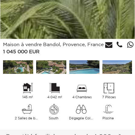
Maison à vendre Bandol, Provence, France
1 045 000
EUR
145 m²
4 042 m²
4 Chambres
7 Pièces
2 Salles de bains
South
Dégagée Collines
Piscine