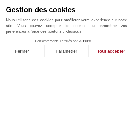
Gestion des cookies
DIAGNOSTIC ÉNERGÉTIQUE
Nous utilisons des cookies pour améliorer votre expérience sur notre
site. Vous pouvez accepter les cookies ou paramétrer vos
préférences à l'aide des boutons ci-dessous.
Consentements certifiés par
1
JOHN TAYLOR SANARY-SUR-MER
MAKE ENQUIRY
Fermer
Paramétrer
Tout accepter
Plateforme de Gestion du Consentement : Personnalisez vos O
Axeptio consent
Notre plateforme vous permet d'adapter et de gérer vos paramètr
Demande en ligne
+33 6 60 24 00 92