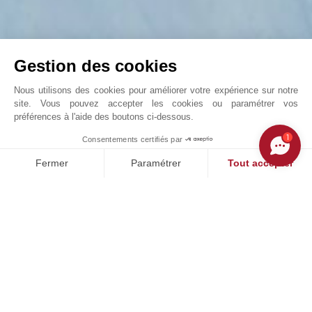
Gestion des cookies
Nous utilisons des cookies pour améliorer votre expérience sur notre
site. Vous pouvez accepter les cookies ou paramétrer vos
préférences à l'aide des boutons ci-dessous.
Maintenant ou jamais ! Somptueux Chalet à ...
1
Consentements certifiés par
John Taylor Crans-Montana - V0285CR
Fermer
Paramétrer
Tout accepter
Plateforme de Gestion du Consentement : Personnalisez vos O
Axeptio consent
Notre plateforme vous permet d'adapter et de gérer vos paramètr
NOS SUCCÈS
VENDU
E
en