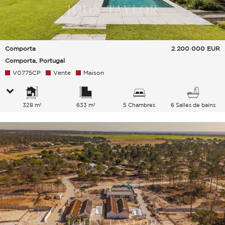
Comporta
2 200 000
EUR
Comporta, Portugal
V0775CP
Vente
Maison
328 m²
633 m²
5 Chambres
6 Salles de bains