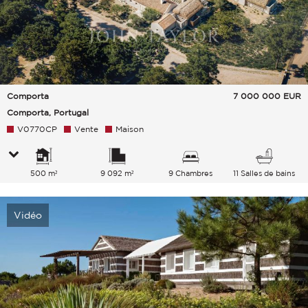
Comporta
7 000 000
EUR
Comporta, Portugal
V0770CP
Vente
Maison
500 m²
9 092 m²
9 Chambres
11 Salles de bains
Vidéo