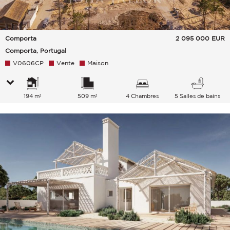
Comporta
2 095 000
EUR
Comporta, Portugal
V0606CP
Vente
Maison
194 m²
509 m²
4 Chambres
5 Salles de bains