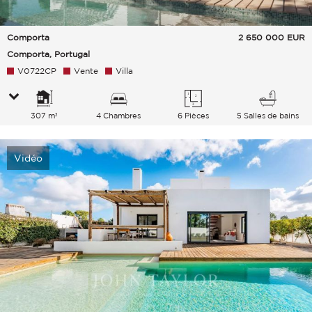
Comporta
2 650 000
EUR
Comporta, Portugal
V0722CP
Vente
Villa
307 m²
4 Chambres
6 Pièces
5 Salles de bains
Vidéo