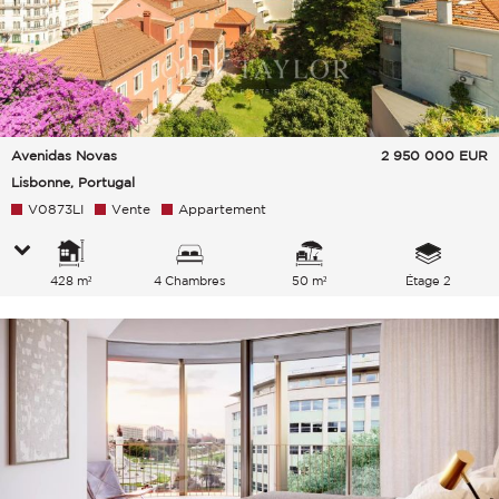
Avenidas Novas
2 950 000
EUR
Lisbonne, Portugal
V0873LI
Vente
Appartement
428 m²
4 Chambres
50 m²
Étage 2