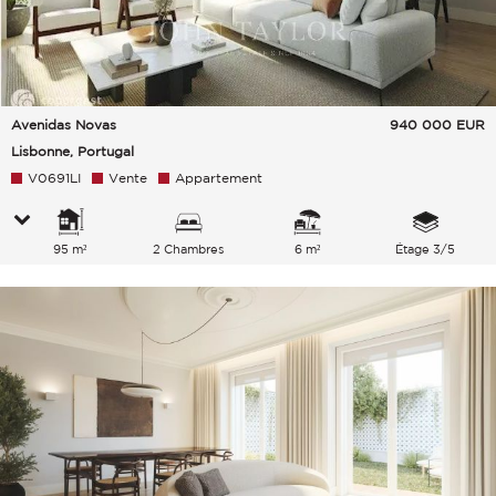
Avenidas Novas
940 000
EUR
Lisbonne, Portugal
V0691LI
Vente
Appartement
95 m²
2 Chambres
6 m²
Étage 3/5