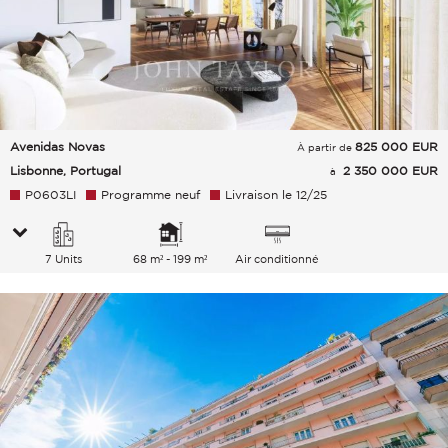
Avenidas Novas
825 000
EUR
À partir de
Lisbonne, Portugal
2 350 000 EUR
à
P0603LI
Programme neuf
Livraison le 12/25
7 Units
68 m² - 199 m²
Air conditionné