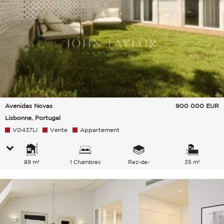
Avenidas Novas
900 000
EUR
Lisbonne, Portugal
V0437LI
Vente
Appartement
89 m²
1 Chambres
Rez-de-
35 m²
chaussée/5