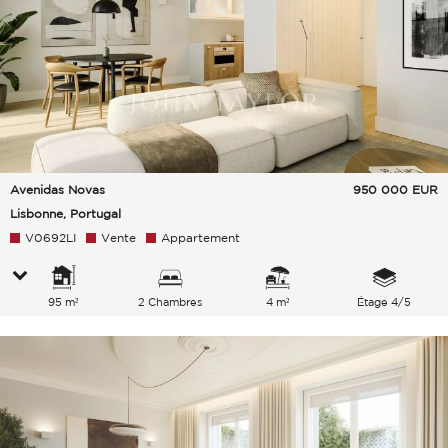
Avenidas Novas
950 000
EUR
Lisbonne, Portugal
V0692LI
Vente
Appartement
95 m²
2 Chambres
4 m²
Étage 4/5