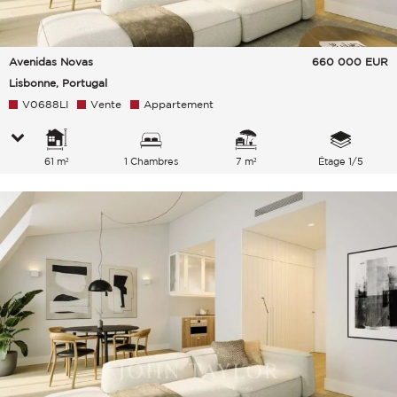
Avenidas Novas
660 000
EUR
Lisbonne, Portugal
V0688LI
Vente
Appartement
61 m²
1 Chambres
7 m²
Étage 1/5