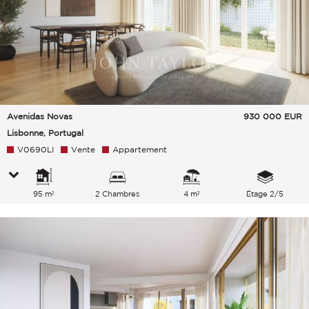
Avenidas Novas
930 000
EUR
Lisbonne, Portugal
V0690LI
Vente
Appartement
95 m²
2 Chambres
4 m²
Étage 2/5