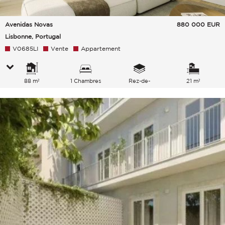
Avenidas Novas
880 000
EUR
Lisbonne, Portugal
V0685LI
Vente
Appartement
88 m²
1 Chambres
Rez-de-
21 m²
chaussée/5