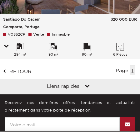
Santiago Do Cacém
320 000
EUR
Comporta, Portugal
V0352CP
Vente
Immeuble
294 m²
90 m²
90 m²
6 Pièces
Page
1
RETOUR
Liens rapides
Recevez nos dernières offres, tendances et actualités
directement dans votre boîte de réception.