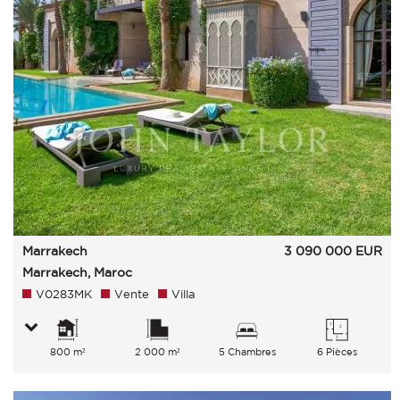
Marrakech
3 090 000
EUR
Marrakech, Maroc
V0283MK
Vente
Villa
800 m²
2 000 m²
5 Chambres
6 Pièces