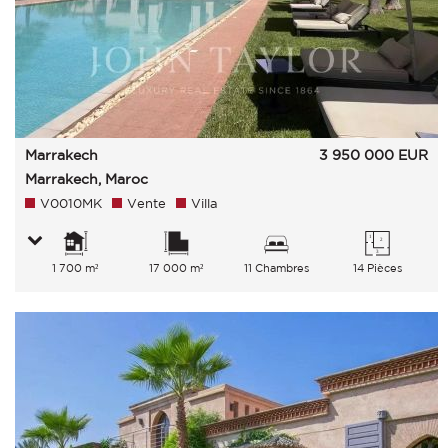
Marrakech
3 950 000
EUR
Marrakech, Maroc
V0010MK
Vente
Villa
1 700 m²
17 000 m²
11 Chambres
14 Pièces