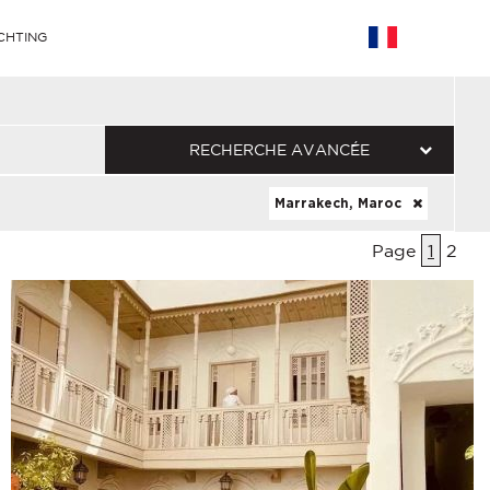
CHTING
RECHERCHE AVANCÉE
Marrakech, Maroc
Page
1
2