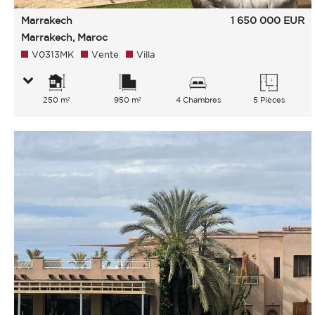
Marrakech
1 650 000
EUR
Marrakech, Maroc
V0313MK
Vente
Villa
250 m²
950 m²
4 Chambres
5 Pièces