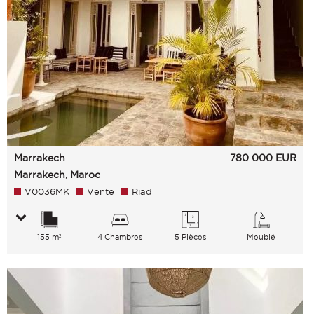
Marrakech
780 000
EUR
Marrakech, Maroc
V0036MK
Vente
Riad
155 m²
4 Chambres
5 Pièces
Meublé