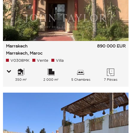
Marrakech
890 000
EUR
Marrakech, Maroc
V0308MK
Vente
Villa
350 m²
2 000 m²
5 Chambres
7 Pièces