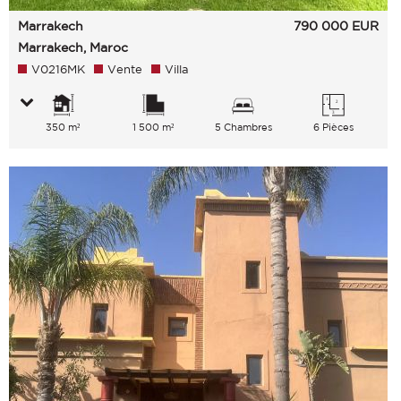
Marrakech
790 000
EUR
Marrakech, Maroc
V0216MK
Vente
Villa
350 m²
1 500 m²
5 Chambres
6 Pièces