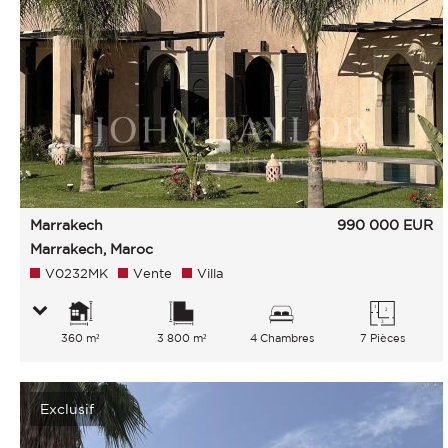
Marrakech
990 000
EUR
Marrakech, Maroc
V0232MK
Vente
Villa
360 m²
3 800 m²
4 Chambres
7 Pièces
Exclusif