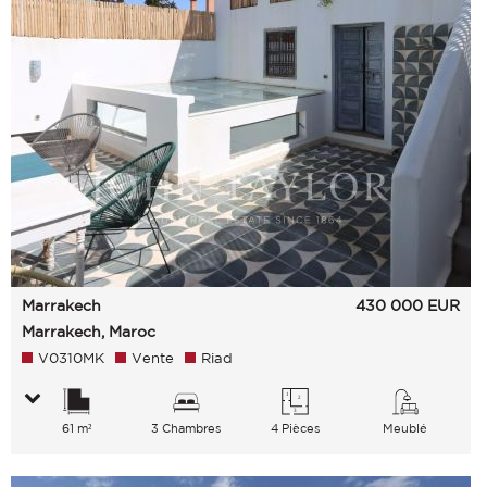
Marrakech
430 000
EUR
Marrakech, Maroc
V0310MK
Vente
Riad
61 m²
3 Chambres
4 Pièces
Meublé