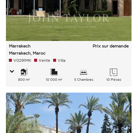
Marrakech
Prix sur demande
Marrakech, Maroc
V0291MK
Vente
Villa
800 m²
10 000 m²
5 Chambres
10 Pièces