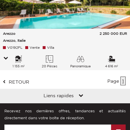
Arezzo
2 250 000
EUR
Arezzo, Italie
V0192FL
Vente
Villa
1 155 m²
20 Pièces
Panoramique
4 616 m²
Campagne
Page
1
RETOUR
Liens rapides
Recevez nos dernières offres, tendances et actualités
directement dans votre boîte de réception.