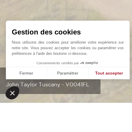
Gestion des cookies
Nous utilisons des cookies pour améliorer votre expérience sur
notre site. Vous pouvez accepter les cookies ou paramétrer vos
préférences à l'aide des boutons ci-dessous.
Consentements certifiés par
Fermer
Paramétrer
Tout accepter
Villa viticole au sud de la Toscane
Plateforme de Gestion du Consentement : Personnalisez vo
Axeptio consent
John Taylor Tuscany - V0041FL
Notre plateforme vous permet d'adapter et de gérer vos param
NOS SUCCÈS