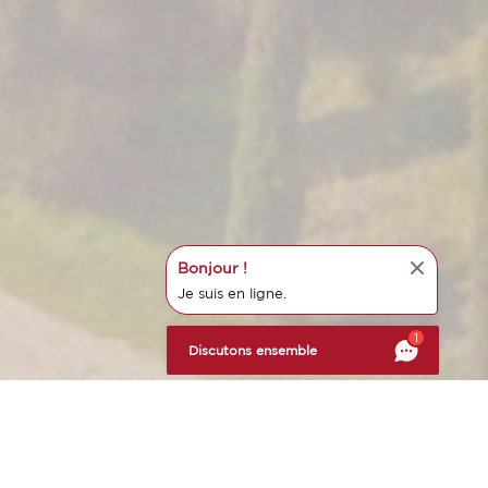
Bonjour !
Je suis en ligne.
s réglementations. Personnalisez vos préférences pour contrôler
1
Discutons ensemble