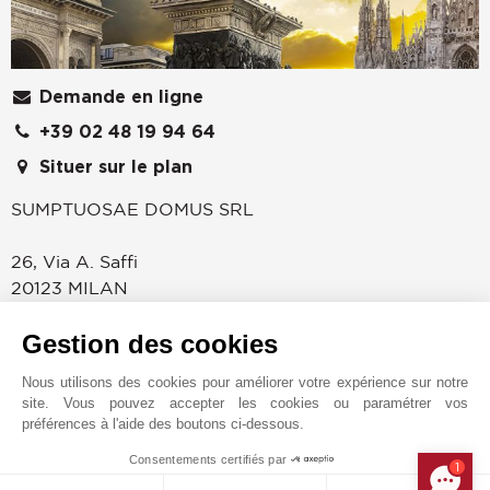
Demande en ligne
+39 02 48 19 94 64
Situer sur le plan
SUMPTUOSAE DOMUS SRL
26, Via A. Saffi
20123
MILAN
ITALIE
Gestion des cookies
JOHN TAYLOR - SAFFI
L'agence John Taylor de Milan, situé à proximité de
Nous utilisons des cookies pour améliorer votre expérience sur notre
Corso Magenta et de la Basilique de renommée
site. Vous pouvez accepter les cookies ou paramétrer vos
préférences à l'aide des boutons ci-dessous.
mondiale "Santa Maria delle Grazie" est heureuse de
vous accueillir dans ses bureaux situés au deuxième
Consentements certifiés par
1
MAKE ENQUIRY
étage d'un élégant bâtiment d'époque sur la fameuse