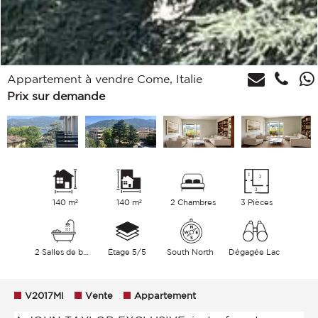
Appartement à vendre Come, Italie
Prix sur demande
140 m²
140 m²
2 Chambres
3 Pièces
2 Salles de bains
Étage 5/5
South North
Dégagée Lac
V2017MI
Vente
Appartement