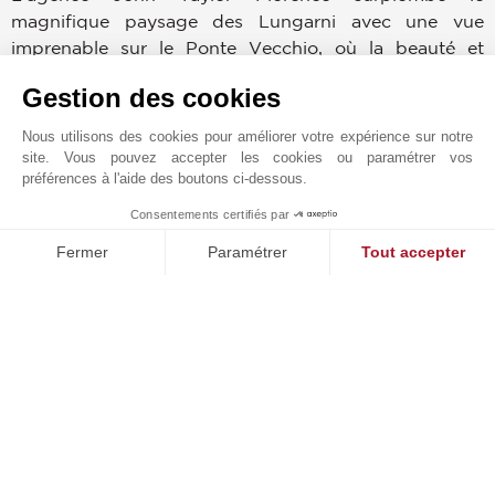
magnifique paysage des Lungarni avec une vue
imprenable sur le Ponte Vecchio, où la beauté et
l'élégance rencontrent les propriétés les plus
Gestion des cookies
exclusives.
Nous utilisons des cookies pour améliorer votre expérience sur notre
L'expertise et le dévouement accompagneront les
site. Vous pouvez accepter les cookies ou paramétrer vos
préférences à l'aide des boutons ci-dessous.
clients dans la découverte de résidences historiques
dans le centre ville ou de villas et de casali dans la
Consentements certifiés par
magnifique campagne, pour réaliser le rêve en
MAKE ENQUIRY
Fermer
Paramétrer
Tout accepter
Toscane.
Plateforme de Gestion du Consentement : Personnalisez vos O
Axeptio consent
Notre équipe est composée de professionnels
Notre plateforme vous permet d'adapter et de gérer vos paramètr
hautement spécialisés dans le marché résidentiel de
luxe et les tendances actuelles, en mesure de fournir
un service personnalisé et attentif aux besoins
spécifiques, avec la plus grande confidentialité et
fiabilité.