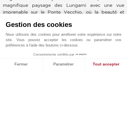
magnifique paysage des Lungarni avec une vue
imprenable sur le Ponte Vecchio, où la beauté et
l'élégance rencontrent les propriétés les plus
Gestion des cookies
exclusives.
Nous utilisons des cookies pour améliorer votre expérience sur notre
L'expertise et le dévouement accompagneront les
site. Vous pouvez accepter les cookies ou paramétrer vos
préférences à l'aide des boutons ci-dessous.
clients dans la découverte de résidences historiques
dans le centre ville ou de villas et de casali dans la
Consentements certifiés par
1
magnifique campagne, pour réaliser le rêve en
MAKE ENQUIRY
Fermer
Paramétrer
Tout accepter
Toscane.
Plateforme de Gestion du Consentement : Personnalisez vos O
Axeptio consent
Notre équipe est composée de professionnels
Notre plateforme vous permet d'adapter et de gérer vos paramètr
hautement spécialisés dans le marché résidentiel de
luxe et les tendances actuelles, en mesure de fournir
un service personnalisé et attentif aux besoins
spécifiques, avec la plus grande confidentialité et
fiabilité.