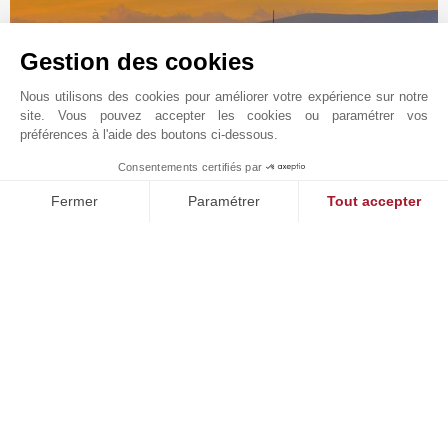
Gestion des cookies
Nous utilisons des cookies pour améliorer votre expérience sur notre
site. Vous pouvez accepter les cookies ou paramétrer vos
préférences à l'aide des boutons ci-dessous.
Consentements certifiés par
1
MAKE ENQUIRY
Fermer
Paramétrer
Tout accepter
Demande en ligne
Plateforme de Gestion du Consentement : Personnalisez vos O
Axeptio consent
+39 055 835 7191
Notre plateforme vous permet d'adapter et de gérer vos paramètr
Situer sur le plan
Lungarno degli Acciaiuoli 36-38R
50123
TOSCANE
Tuscany
,
ITALIE
L'agence John Taylor Florence surplombe le
magnifique paysage des Lungarni avec une vue
imprenable sur le Ponte Vecchio, où la beauté et