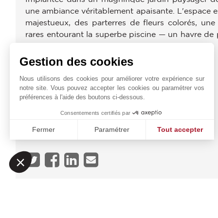
une ambiance véritablement apaisante. L'espace ex
majestueux, des parterres de fleurs colorés, un
rares entourant la superbe piscine — un havre de p
air.
Gestion des cookies
DIAGNOSTIC ÉNERGÉTIQUE
Nous utilisons des cookies pour améliorer votre expérience sur
notre site. Vous pouvez accepter les cookies ou paramétrer vos
PROXIMITÉS
préférences à l'aide des boutons ci-dessous.
Commerces
Consentements certifiés par
Plage
Fermer
Paramétrer
Tout accepter
Centre Ville
Plateforme de Gestion du Consentement : Personnalisez vo
Axeptio consent
Notre plateforme vous permet d'adapter et de gérer vos param
JOHN TAYLOR VALBON