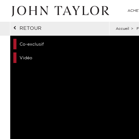
ACHE
RETOUR
Accueil
>
F
Co-exclusif
Vidéo