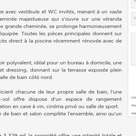
trée avec vestibule et WC invités, menant à un vaste
heminée majestueuse qui s'ouvre sur une véranda
'une grande cheminée, se prolonge harmonieusement
équipée. Toutes les pièces principales donnent sur
cès direct à la piscine récemment rénovée avec de
 polyvalent, idéal pour un bureau à domicile, une
et dressing, donnant sur la terrasse exposée plein
alle de bain côté nord.
cient chacune de leur propre salle de bain, l'une
Les
s-sol offre dispose d'un espace de rangement
tou
tion en cave à vin, cinéma privé ou salle de sport.
de bain et salon complète l'ensemble, ainsi qu'un
su
 329 m², la propriété offre une intimité totale et