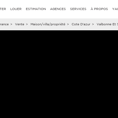
TER
LOUER
ESTIMATION
AGENCES
SERVICES
À PROPOS
YA
rance
>
Vente
>
Maison/villa/propriété
>
Cote D'azur
>
Valbonne Et 