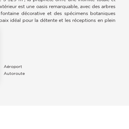
térieur est une oasis remarquable, avec des arbres
e fontaine décorative et des spécimens botaniques
aix idéal pour la détente et les réceptions en plein
Aéroport
Autoroute
s Options
ètres de confidentialité, en garantissant la conformité avec le
NE
JOHN TAYLOR Valbonne est spécialisée dans la
vente d'immobilier de luxe : d'élégantes bastides,