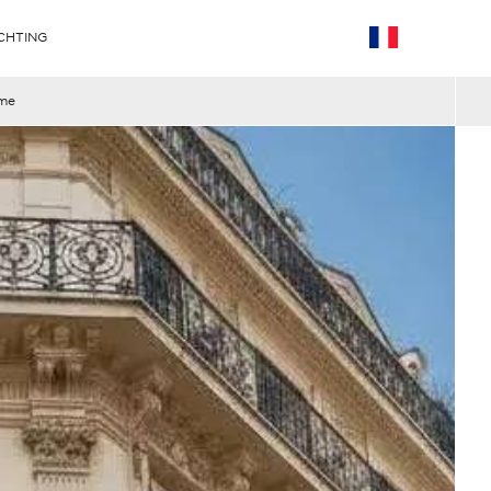
CHTING
ème