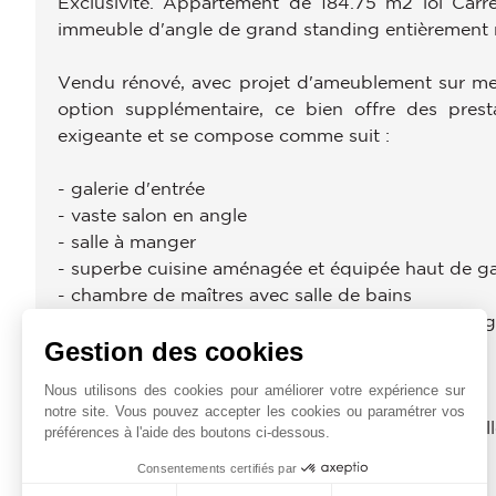
Exclusivité. Appartement de 184.75 m2 loi Carr
immeuble d'angle de grand standing entièrement r
Vendu rénové, avec projet d'ameublement sur mesu
option supplémentaire, ce bien offre des prest
exigeante et se compose comme suit :
- galerie d'entrée
- vaste salon en angle
- salle à manger
- superbe cuisine aménagée et équipée haut de 
- chambre de maîtres avec salle de bains
- seconde chambre avec salle de bains et dressing
Gestion des cookies
Toutes les pièces ont accès au balcon filant.
Nous utilisons des cookies pour améliorer votre expérience sur
notre site. Vous pouvez accepter les cookies ou paramétrer vos
Appartement exposé plein Ouest et très ensoleill
préférences à l'aide des boutons ci-dessous.
climatisé.
Consentements certifiés par