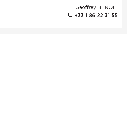
Geoffrey BENOIT
+33 1 86 22 31 55
s réglementations. Personnalisez vos préférences pour contrôler