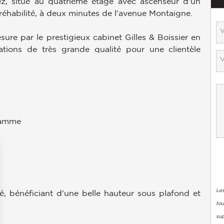
ez, situé au quatrième étage avec ascenseur d'un
éhabilité, à deux minutes de l'avenue Montaigne.
re par le prestigieux cabinet Gilles & Boissier en
ations de très grande qualité pour une clientèle
gamme
Les
é, bénéficiant d'une belle hauteur sous plafond et
tou
su