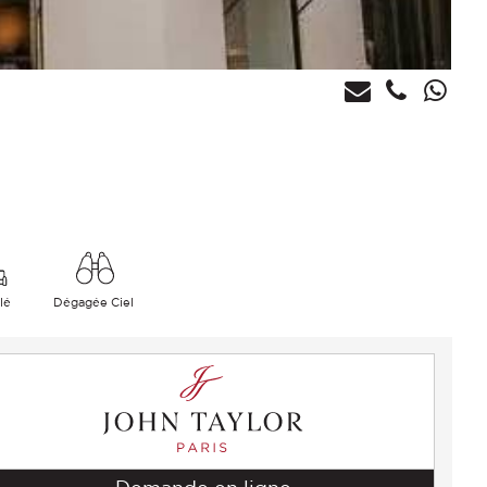
lé
Dégagée Ciel