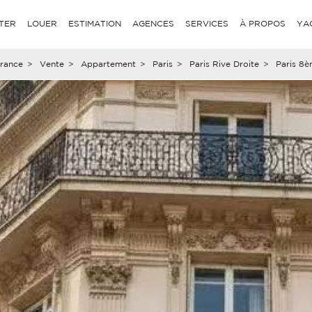
TER
LOUER
ESTIMATION
AGENCES
SERVICES
À PROPOS
YA
rance
>
Vente
>
Appartement
>
Paris
>
Paris Rive Droite
>
Paris 8