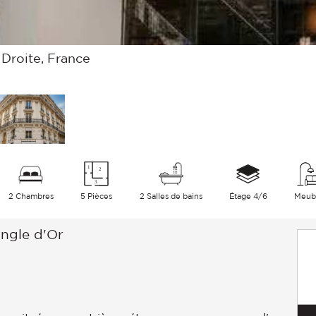
e Droite, France
2 Chambres
5 Pièces
2 Salles de bains
Étage 4/6
Meub
ngle d'Or