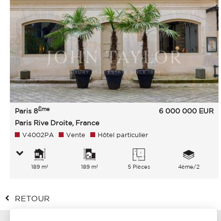
Ème
Paris 8
6 000 000
EUR
Paris Rive Droite, France
V4002PA
Vente
Hôtel particulier
189 m²
189 m²
5 Pièces
4ème/2
RETOUR