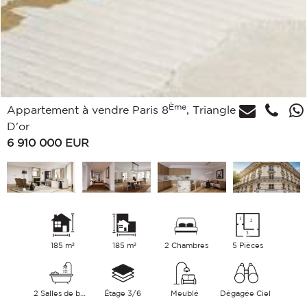
Ème
Appartement à vendre Paris 8
, Triangle
D'or
6 910 000
EUR
185 m²
185 m²
2 Chambres
5 Pièces
2 Salles de bains
Étage 3/6
Meublé
Dégagée Ciel