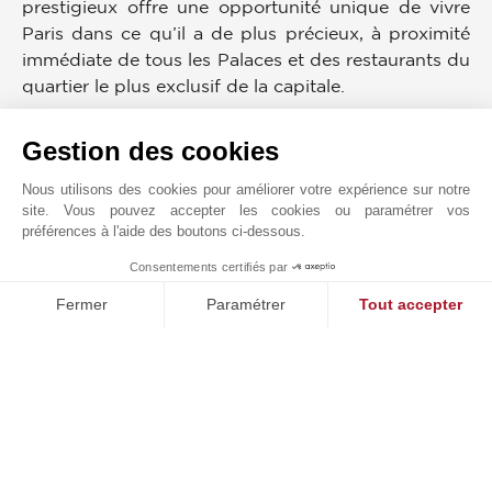
prestigieux offre une opportunité unique de vivre
Paris dans ce qu’il a de plus précieux, à proximité
immédiate de tous les Palaces et des restaurants du
quartier le plus exclusif de la capitale.
Visuels non contractuels.
Gestion des cookies
Trois autres appartements avec les mêmes
Nous utilisons des cookies pour améliorer votre expérience sur notre
prestations disponibles dans le même immeuble.
site. Vous pouvez accepter les cookies ou paramétrer vos
Informations complémentaires sur demande.
préférences à l'aide des boutons ci-dessous.
Consentements certifiés par
Possibilité de prendre rendez-vous dans le
1
MAKE ENQUIRY
showroom Gilles & Boissier afin de sélectionner le
Fermer
Paramétrer
Tout accepter
mobilier et les matériaux.
Plateforme de Gestion du Consentement : Personnalisez vos O
Axeptio consent
Notre plateforme vous permet d'adapter et de gérer vos paramètr
Honoraires 3,60% TTC