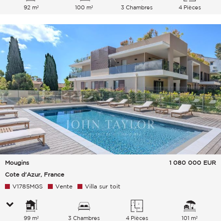
92 m²
100 m²
3 Chambres
4 Pièces
Mougins
1 080 000
EUR
Cote d'Azur, France
V1785MGS
Vente
Villa sur toit
99 m²
3 Chambres
4 Pièces
101 m²