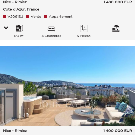
Nice - Rimiez
1 480 000
EUR
Cote d'Azur, France
V2091SJ
Vente
Appartement
124 m²
4 Chambres
5 Pièces
Nice - Rimiez
1 400 000
EUR