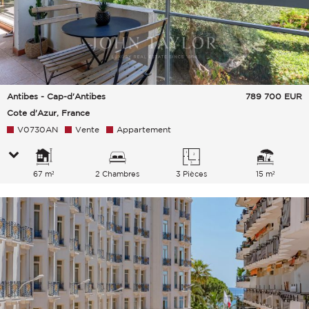
Antibes - Cap-d'Antibes
789 700
EUR
Cote d'Azur, France
V0730AN
Vente
Appartement
67 m²
2 Chambres
3 Pièces
15 m²