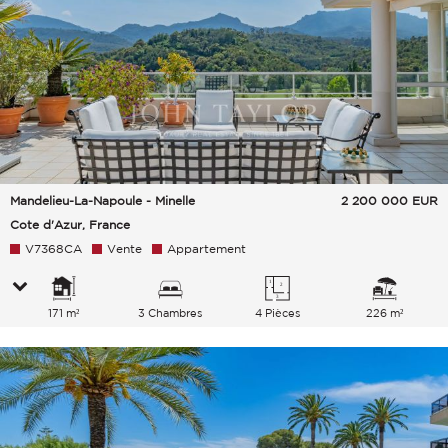
Mandelieu-La-Napoule - Minelle
2 200 000
EUR
Cote d'Azur, France
V7368CA
Vente
Appartement
171 m²
3 Chambres
4 Pièces
226 m²