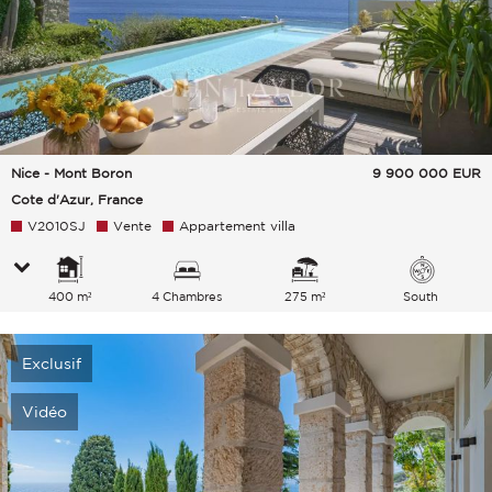
Nice - Mont Boron
9 900 000
EUR
Cote d'Azur, France
V2010SJ
Vente
Appartement villa
400 m²
4 Chambres
275 m²
South
Exclusif
Vidéo