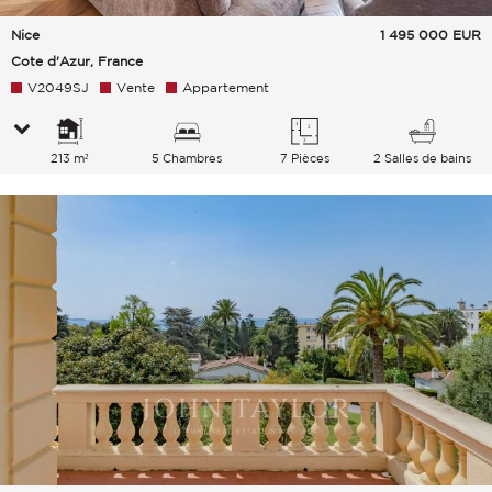
Nice
1 495 000
EUR
Cote d'Azur, France
V2049SJ
Vente
Appartement
213 m²
5 Chambres
7 Pièces
2 Salles de bains