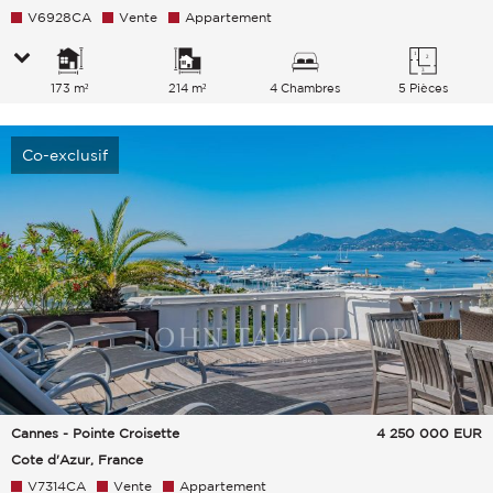
V6928CA
Vente
Appartement
173 m²
214 m²
4 Chambres
5 Pièces
Co-exclusif
Cannes - Pointe Croisette
4 250 000
EUR
Cote d'Azur, France
V7314CA
Vente
Appartement