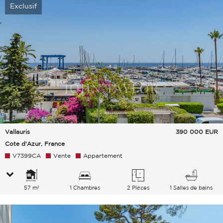
Exclusif
Vallauris
390 000
EUR
Cote d'Azur, France
V7399CA
Vente
Appartement
57 m²
1 Chambres
2 Pièces
1 Salles de bains