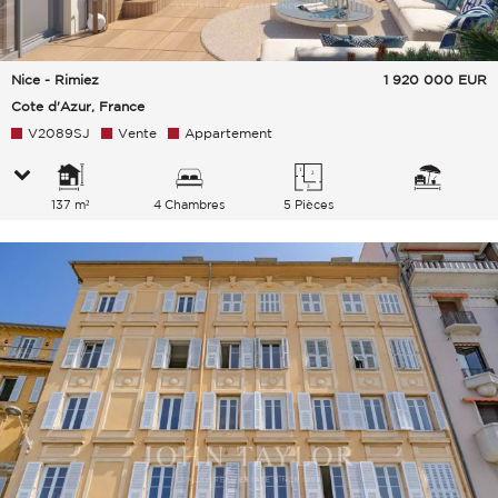
Nice - Rimiez
1 920 000
EUR
Cote d'Azur, France
V2089SJ
Vente
Appartement
137 m²
4 Chambres
5 Pièces