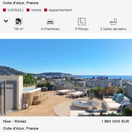
Cote d'Azur, France
V2092SJ
Vente
Appartement
116 m²
4 Chambres
5 Pièces
2 Salles de bains
Nice - Rimiez
1 380 000
EUR
Cote d'Azur, France