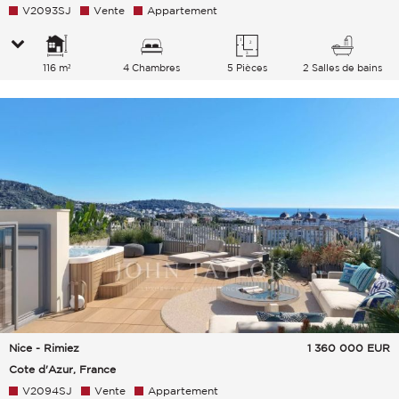
V2093SJ
Vente
Appartement
116 m²
4 Chambres
5 Pièces
2 Salles de bains
Nice - Rimiez
1 360 000
EUR
Cote d'Azur, France
V2094SJ
Vente
Appartement