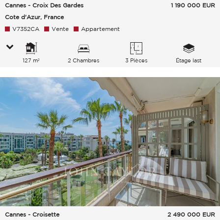
Cannes - Croix Des Gardes
1 190 000
EUR
Cote d'Azur, France
V7352CA
Vente
Appartement
127 m²
2 Chambres
3 Pièces
Étage last
Cannes - Croisette
2 490 000
EUR