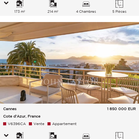
173 m²
214 m²
4 Chambres
5 Pièces
Cannes
1 850 000
EUR
Cote d'Azur, France
V6396CA
Vente
Appartement