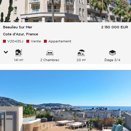
Beaulieu Sur Mer
2 150 000
EUR
Cote d'Azur, France
V2043SJ
Vente
Appartement
141 m²
2 Chambres
20 m²
Étage 3/4