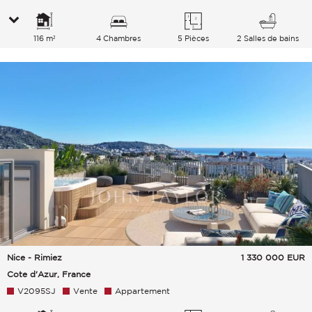
116 m²
4 Chambres
5 Pièces
2 Salles de bains
Nice - Rimiez
1 330 000
EUR
Cote d'Azur, France
V2095SJ
Vente
Appartement