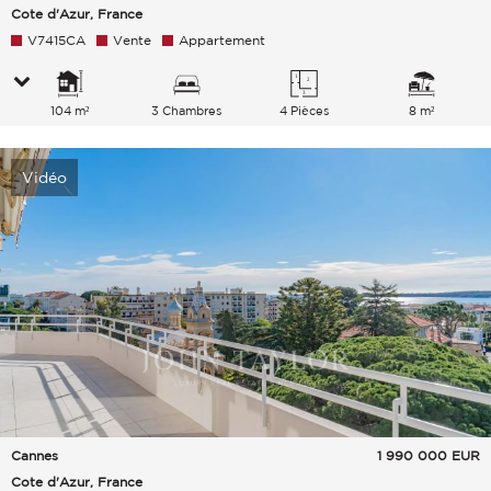
Cote d'Azur, France
V7415CA
Vente
Appartement
104 m²
3 Chambres
4 Pièces
8 m²
Vidéo
Cannes
1 990 000
EUR
Cote d'Azur, France