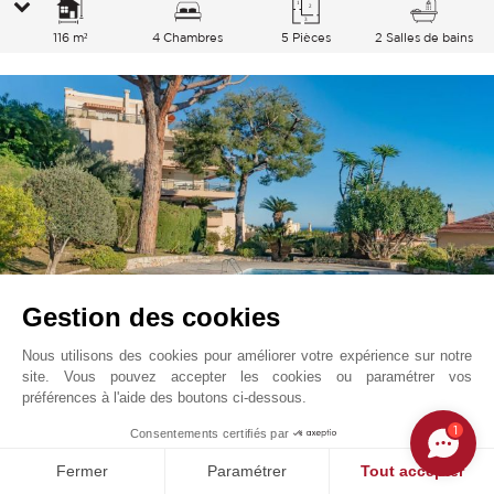
116 m²
4 Chambres
5 Pièces
2 Salles de bains
Gestion des cookies
Nous utilisons des cookies pour améliorer votre expérience sur notre
site. Vous pouvez accepter les cookies ou paramétrer vos
Villefranche Sur Mer - Basse-Corniche
1 260 000
EUR
préférences à l'aide des boutons ci-dessous.
Cote d'Azur, France
1
Consentements certifiés par
V1996SJ
Vente
Appartement
Fermer
Paramétrer
Tout accepter