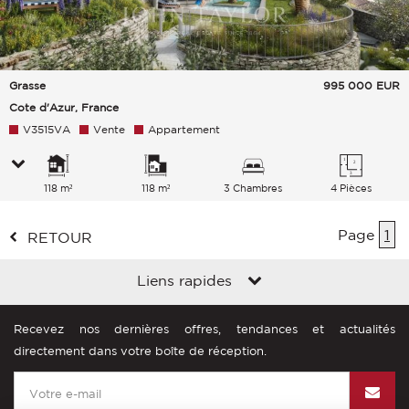
Grasse
995 000
EUR
Cote d'Azur, France
V3515VA
Vente
Appartement
118 m²
118 m²
3 Chambres
4 Pièces
Page
1
RETOUR
Liens rapides
Recevez nos dernières offres, tendances et actualités
directement dans votre boîte de réception.