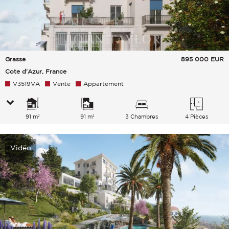
Grasse
895 000
EUR
Cote d'Azur, France
V3519VA
Vente
Appartement
91 m²
91 m²
3 Chambres
4 Pièces
Vidéo