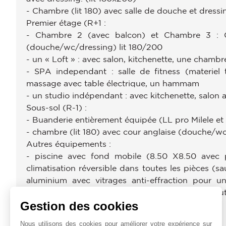
- Chambre (lit 180) avec salle de douche et dressi
Premier étage (R+1 :
- Chambre 2 (avec balcon) et Chambre 3 : 
(douche/wc/dressing) lit 180/200
- un « Loft » : avec salon, kitchenette, une chambr
- SPA independant : salle de fitness (materiel 
massage avec table électrique, un hammam
- un studio indépendant : avec kitchenette, salon
Sous-sol (R-1) :
- Buanderie entièrement équipée (LL pro Milele et 
- chambre (lit 180) avec cour anglaise (douche/w
Autres équipements :
- piscine avec fond mobile (8.50 X8.50 avec p
climatisation réversible dans toutes les pièces (s
aluminium avec vitrages anti-effraction pour u
sonos – cafetières, coffres, mini bars, tv dans to
Gestion des cookies
par la fibre.
Nous utilisons des cookies pour améliorer votre expérience sur