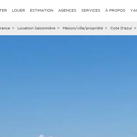
TER
LOUER
ESTIMATION
AGENCES
SERVICES
À PROPOS
YA
rance
>
Location Saisonnière
>
Maison/villa/propriété
>
Cote D'azur
>