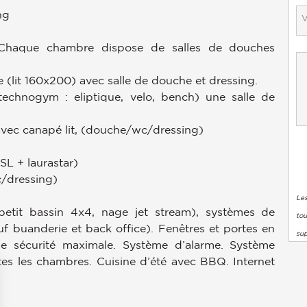
ng
Chaque chambre dispose de salles de douches
e (lit 160x200) avec salle de douche et dressing.
technogym : eliptique, velo, bench) une salle de
 avec canapé lit, (douche/wc/dressing)
SL + laurastar)
c/dressing)
Les
etit bassin 4x4, nage jet stream), systèmes de
tou
auf buanderie et back office). Fenêtres et portes en
su
ne sécurité maximale. Système d’alarme. Système
utes les chambres. Cuisine d’été avec BBQ. Internet