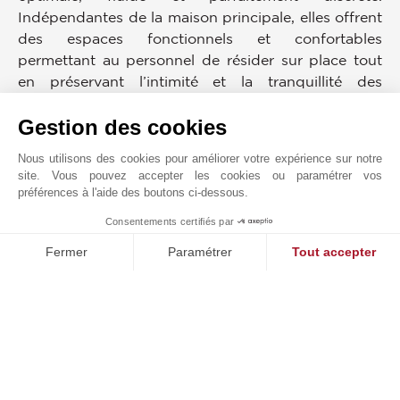
Indépendantes de la maison principale, elles offrent
des espaces fonctionnels et confortables
permettant au personnel de résider sur place tout
en préservant l’intimité et la tranquillité des
propriétaires et de leurs invités. Cette configuration
Gestion des cookies
garantit un service irréprochable au quotidien, dans
le respect absolu de l’harmonie et de la sérénité du
Nous utilisons des cookies pour améliorer votre expérience sur notre
domaine.
site. Vous pouvez accepter les cookies ou paramétrer vos
préférences à l'aide des boutons ci-dessous.
Prestations exclusives & services sur-mesure
Consentements certifiés par
1
La propriété dispose d’équipements haut de
MAKE ENQUIRY
gamme assurant un confort incomparable :
Fermer
Paramétrer
Tout accepter
climatisation intégrale, système audio premium,
Plateforme de Gestion du Consentement : Personnalisez vos O
Axeptio consent
salle de cinéma privée, garage pour six véhicules
Notre plateforme vous permet d'adapter et de gérer vos paramètr
avec bornes de recharge électrique. À la demande,
une gamme complète de services sur-mesure est
proposée : chef privé, voiturier, personnel de
maison, garde du corps, conciergerie, et bien plus