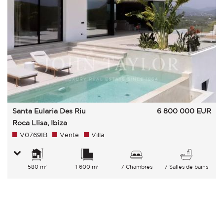
Santa Eularia Des Riu
6 800 000
EUR
Roca Llisa, Ibiza
V0769IB
Vente
Villa
580 m²
1 600 m²
7 Chambres
7 Salles de bains