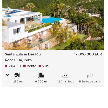
Santa Eularia Des Riu
17 000 000
EUR
Roca Llisa, Ibiza
V1140IB
Vente
Villa
1 250 m²
6 000 m²
12 Chambres
11 Salles de bains