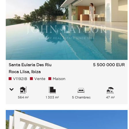
Santa Eularia Des Riu
5 500 000
EUR
Roca Llisa, Ibiza
V1192IB
Vente
Maison
564 m²
1 303 m²
5 Chambres
47 m²