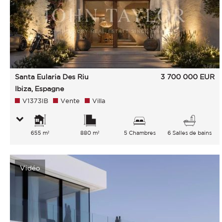
Santa Eularia Des Riu
3 700 000
EUR
Ibiza, Espagne
V1373IB
Vente
Villa
655 m²
880 m²
5 Chambres
6 Salles de bains
Vidéo