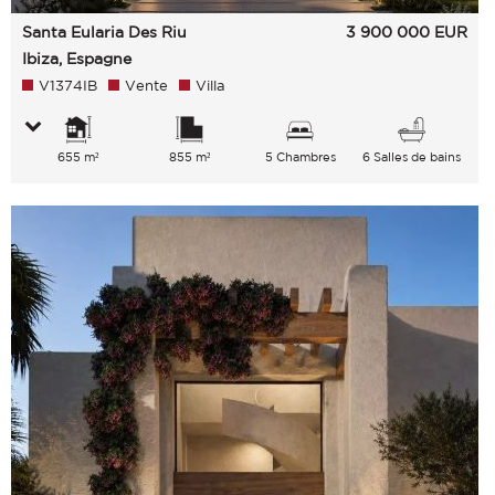
Santa Eularia Des Riu
3 900 000
EUR
Ibiza, Espagne
V1374IB
Vente
Villa
655 m²
855 m²
5 Chambres
6 Salles de bains