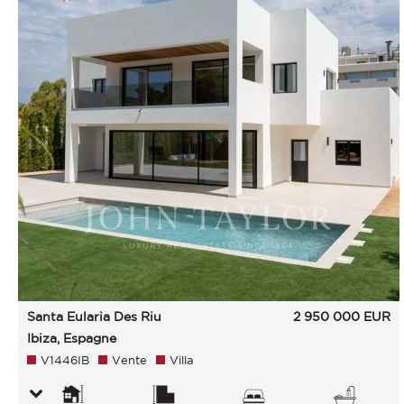
Santa Eularia Des Riu
2 950 000
EUR
Ibiza, Espagne
V1446IB
Vente
Villa