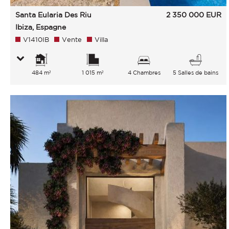
Santa Eularia Des Riu
2 350 000
EUR
Ibiza, Espagne
V1410IB
Vente
Villa
484 m²
1 015 m²
4 Chambres
5 Salles de bains