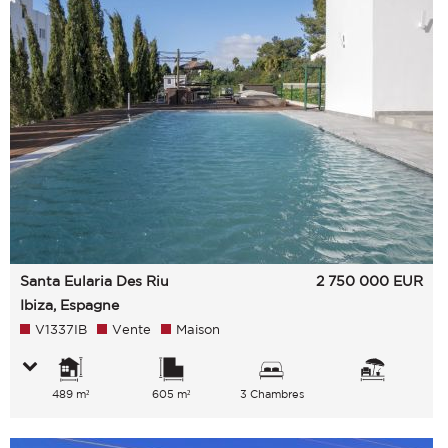
Santa Eularia Des Riu
2 750 000
EUR
Ibiza, Espagne
V1337IB
Vente
Maison
489 m²
605 m²
3 Chambres