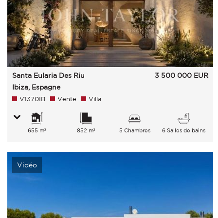
Santa Eularia Des Riu
3 500 000
EUR
Ibiza, Espagne
V1370IB
Vente
Villa
655 m²
852 m²
5 Chambres
6 Salles de bains
Vidéo