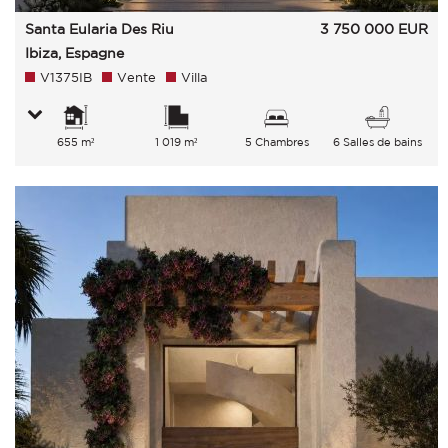
Santa Eularia Des Riu
3 750 000
EUR
Ibiza, Espagne
V1375IB
Vente
Villa
655 m²
1 019 m²
5 Chambres
6 Salles de bains