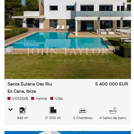
Santa Eularia Des Riu
5 400 000
EUR
Es Cana, Ibiza
V0120IB
Vente
Villa
846 m²
17 300 m²
5 Chambres
4 Salles de bains