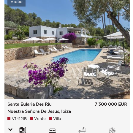
Vidéo
Santa Eularia Des Riu
7 300 000
EUR
Nuestra Señora De Jesus, Ibiza
V1412IB
Vente
Villa