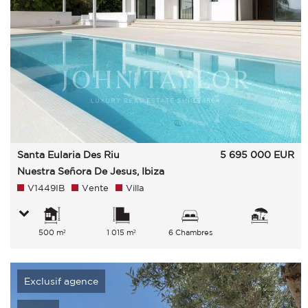
Santa Eularia Des Riu
5 695 000
EUR
Nuestra Señora De Jesus, Ibiza
V1449IB
Vente
Villa
500 m²
1 015 m²
6 Chambres
Exclusif agence