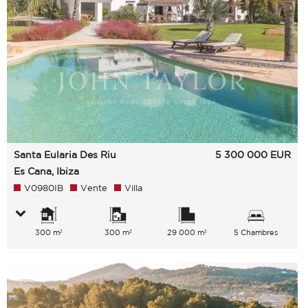
Santa Eularia Des Riu
5 300 000
EUR
Es Cana, Ibiza
V0980IB
Vente
Villa
300 m²
300 m²
29 000 m²
5 Chambres