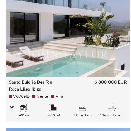
Santa Eularia Des Riu
6 800 000
EUR
Roca Llisa, Ibiza
V0769IB
Vente
Villa
580 m²
1 600 m²
7 Chambres
7 Salles de bains