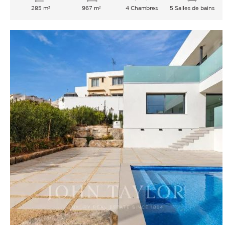
285 m²
967 m²
4 Chambres
5 Salles de bains