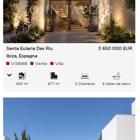
Santa Eularia Des Riu
3 650 000
EUR
Ibiza, Espagne
V1369IB
Vente
Villa
655 m²
877 m²
5 Chambres
6 Salles de bains