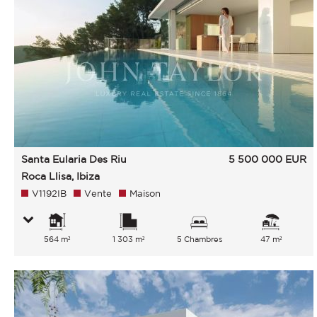
Santa Eularia Des Riu
5 500 000
EUR
Roca Llisa, Ibiza
V1192IB
Vente
Maison
564 m²
1 303 m²
5 Chambres
47 m²