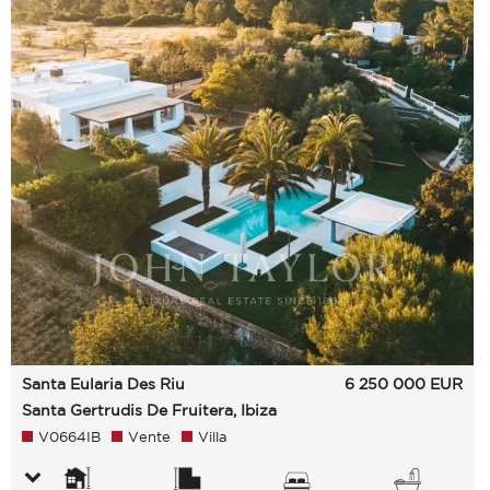
Santa Eularia Des Riu
6 250 000
EUR
Santa Gertrudis De Fruitera, Ibiza
V0664IB
Vente
Villa