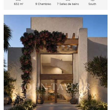
632 m²
9 Chambres
7 Salles de bains
South