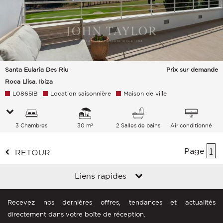
Santa Eularia Des Riu
Prix sur demande
Roca Llisa, Ibiza
L0865IB
Location saisonnière
Maison de ville
3 Chambres
30 m²
2 Salles de bains
Air conditionné
Page
1
RETOUR
Liens rapides
Recevez nos dernières offres, tendances et actualités
directement dans votre boîte de réception.