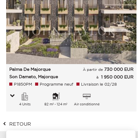
Palma De Majorque
730 000
EUR
À partir de
Son Dameto, Majorque
1 950 000 EUR
à
P1850PM
Programme neuf
Livraison le 02/28
4 Units
82 m² - 124 m²
Air conditionné
RETOUR