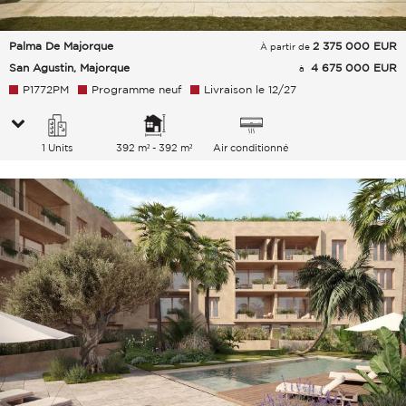
Palma De Majorque
2 375 000
EUR
À partir de
San Agustin, Majorque
4 675 000 EUR
à
P1772PM
Programme neuf
Livraison le 12/27
1 Units
392 m² - 392 m²
Air conditionné