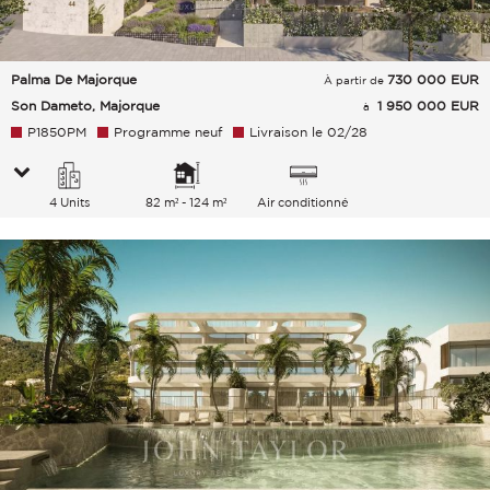
Palma De Majorque
730 000
EUR
À partir de
Son Dameto, Majorque
1 950 000 EUR
à
P1850PM
Programme neuf
Livraison le 02/28
4 Units
82 m² - 124 m²
Air conditionné