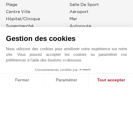
Plage
Salle De Sport
Centre Ville
Aéroport
Hôpital/clinique
Mer
Supermarché
Autoroute
Gestion des cookies
Nous utilisons des cookies pour améliorer votre expérience sur notre
site. Vous pouvez accepter les cookies ou paramétrer vos
JOHN TAYLOR CYPRUS
préférences à l'aide des boutons ci-dessous.
Consentements certifiés par
1
Demande en ligne
MAKE ENQUIRY
Fermer
Paramétrer
Tout accepter
+357 97870107
Plateforme de Gestion du Consentement : Personnalisez vos O
Axeptio consent
Situer sur le plan
Notre plateforme vous permet d'adapter et de gérer vos paramètr
Christaki Kranou 1, Germasogeia
4047
CHYPRE
Germasogeia
,
CHYPRE
Idéalement située à Germasogeia, Limassol, John