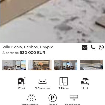
Villa Konia, Paphos, Chypre
530 000
EUR
À partir de
151 m²
3 Chambres
3 Pièces
19 m²
Panoramique Campagne Collines
Parking
Air conditionné