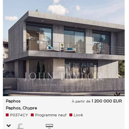
Paphos
1 200 000
EUR
À partir de
Paphos, Chypre
P0374CY
Programme neuf
Livré