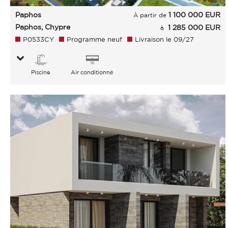
Paphos
1 100 000
EUR
À partir de
Paphos, Chypre
1 285 000 EUR
à
P0533CY
Programme neuf
Livraison le 09/27
Piscine
Air conditionné