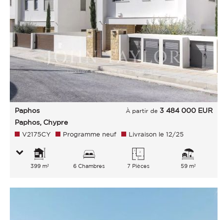
Paphos
3 484 000
EUR
À partir de
Paphos, Chypre
V2175CY
Programme neuf
Livraison le 12/25
399 m²
6 Chambres
7 Pièces
59 m²