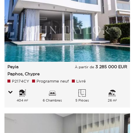
Peyia
3 285 000
EUR
À partir de
Paphos, Chypre
P2174CY
Programme neuf
Livré
404 m²
6 Chambres
5 Pièces
26 m²