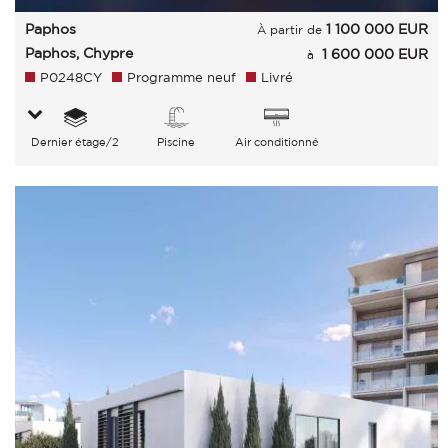
Paphos
1 100 000
EUR
À partir de
Paphos, Chypre
1 600 000 EUR
à
P0248CY
Programme neuf
Livré
Dernier étage/2
Piscine
Air conditionné