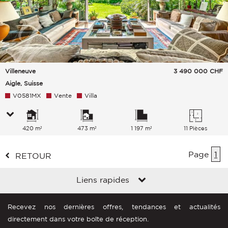
Villeneuve
3 490 000
CHF
Aigle, Suisse
V0581MX
Vente
Villa
420 m²
473 m²
1 197 m²
11 Pièces
Page
1
RETOUR
Liens rapides
Recevez nos dernières offres, tendances et actualités
directement dans votre boîte de réception.