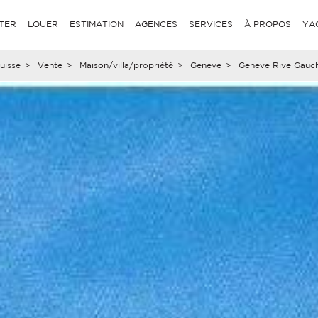
TER
LOUER
ESTIMATION
AGENCES
SERVICES
À PROPOS
YA
uisse
>
Vente
>
Maison/villa/propriété
>
Geneve
>
Geneve Rive Gauc