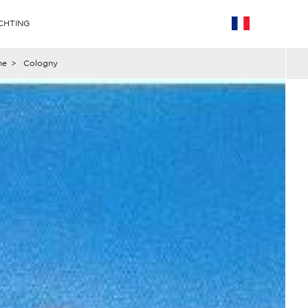
CHTING
he
>
Cologny