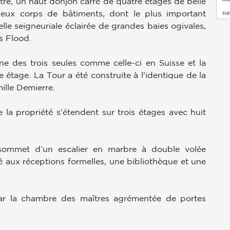
ntre, un haut donjon carré de quatre étages de belle
eux corps de bâtiments, dont le plus important
su
e seigneuriale éclairée de grandes baies ogivales,
s Flood.
ne des trois seules comme celle-ci en Suisse et la
étage. La Tour a été construite à l'identique de la
ille Demierre.
la propriété s'étendent sur trois étages avec huit
 sommet d’un escalier en marbre à double volée
 aux réceptions formelles, une bibliothèque et une
ar la chambre des maîtres agrémentée de portes