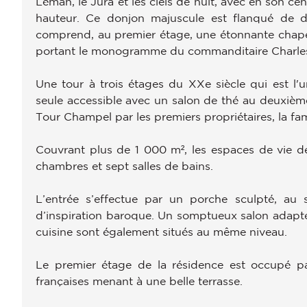
Léman, le Jura et les ciels de nuit, avec en son ce
hauteur. Ce donjon majuscule est flanqué de d
comprend, au premier étage, une étonnante chapell
portant le monogramme du commanditaire Charle
Une tour à trois étages du XXe siècle qui est l'u
seule accessible avec un salon de thé au deuxième 
Tour Champel par les premiers propriétaires, la fam
Couvrant plus de 1 000 m², les espaces de vie de 
chambres et sept salles de bains.
L’entrée s’effectue par un porche sculpté, au
d’inspiration baroque. Un somptueux salon adapté
cuisine sont également situés au même niveau.
Le premier étage de la résidence est occupé p
françaises menant à une belle terrasse.