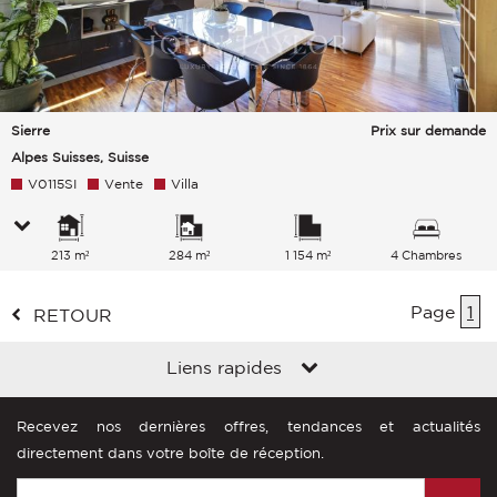
Sierre
Prix sur demande
Alpes Suisses, Suisse
V0115SI
Vente
Villa
213 m²
284 m²
1 154 m²
4 Chambres
Page
1
RETOUR
Liens rapides
Recevez nos dernières offres, tendances et actualités
directement dans votre boîte de réception.